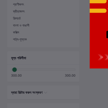
প্রাণীজগৎ
ক্রীড়াজগৎ
শিল্পচর্চা
বাংলা ও বাঙালী
কমিক্স
পাঠ্য-পুস্তক
মূল্য পরিসীমা
300.00
300.00
দ্বারা ফিল্টার করুন সংস্করণ