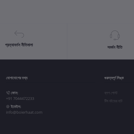
প্রত্যাবর্তন নীতিমালা
সমর্থন নীতি
যোগাযোগের তথ্য
গুরুত্বপূর্ণ লিঙ্ক
ফোন:
ব্লগ পোস্ট
+91 7044472233
টিম বইয়ের হাট
ইমেইল:
info@boierhaat.com