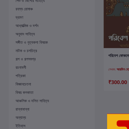
শিশু ও কিশোর সাহিত্য
রহস্য রোমাঞ্চ
ভ্রমণ
আধ্যাত্মিক ও দর্শন
অনুবাদ সাহিত্য
সঙ্গীত ও নৃত্যকলা বিষয়ক
নাটক ও চলচিত্র
ক
পরিবেশ ফোকল
গল্প ও গল্পসমগ্র
রচনাবলী
লেখক:
আরমিন হো
পত্রিকা
₹300.00
বিজ্ঞানচেতনা
বিষয় কলকাতা
আঞ্চলিক ও দলিত সাহিত্য
রান্নাবান্না
অন্যান্য
ইতিহাস