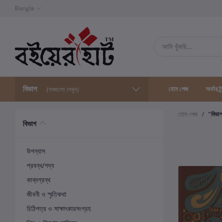
Bangla
বিভাগ
হোম পেজ
অর্ডার ট্
(সবগুলো দেখুন)
হোম পেজ
"বিভা
বিভাগ
উপন্যাস
প্রবন্ধ/গদ্য
কাব্যগ্রন্থ
জীবনী ও স্মৃতিকথা
চিঠিপত্র ও সাক্ষাৎকারসংগ্রহ