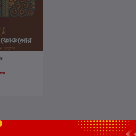
ার্টে যোগ করুন
োর
সেন