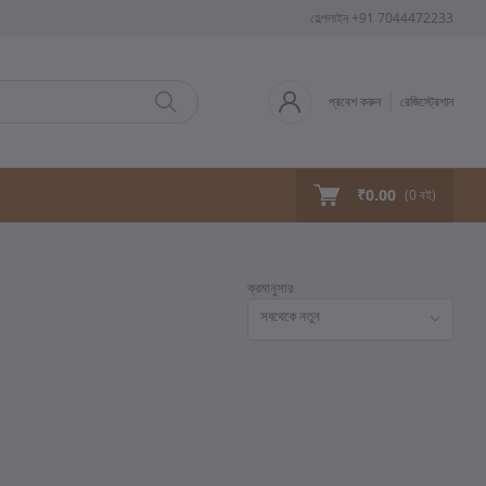
হেল্পলাইন
+91 7044472233
প্রবেশ করুন
রেজিস্ট্রেশান
₹0.00
(
0
বই)
ক্রমানুসার
সবথেকে নতুন