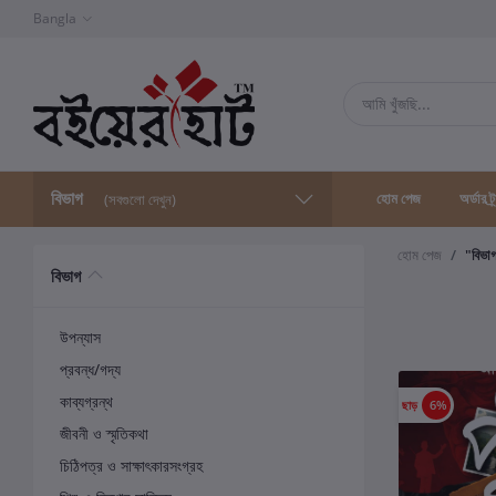
Bangla
বিভাগ
হোম পেজ
অর্ডার ট্
(সবগুলো দেখুন)
হোম পেজ
"বিভা
বিভাগ
উপন্যাস
প্রবন্ধ/গদ্য
কাব্যগ্রন্থ
ছাড়
6%
জীবনী ও স্মৃতিকথা
চিঠিপত্র ও সাক্ষাৎকারসংগ্রহ