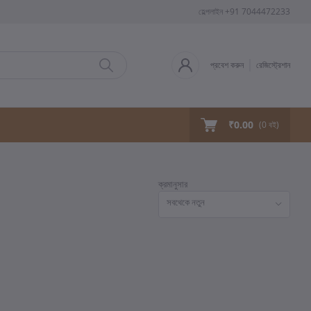
হেল্পলাইন
+91 7044472233
প্রবেশ করুন
রেজিস্ট্রেশান
₹0.00
(
0
বই)
ক্রমানুসার
সবথেকে নতুন