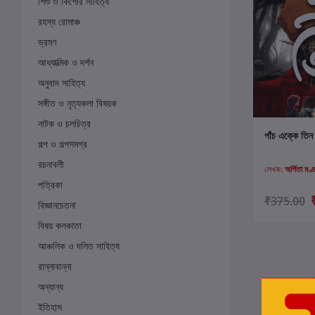
শিশু ও কিশোর সাহিত্য
রহস্য রোমাঞ্চ
ভ্রমণ
আধ্যাত্মিক ও দর্শন
অনুবাদ সাহিত্য
সঙ্গীত ও নৃত্যকলা বিষয়ক
নাটক ও চলচিত্র
ক
পাঁচ এক্কে তিন
গল্প ও গল্পসমগ্র
রচনাবলী
লেখক:
অর্পিতা মণ্
পত্রিকা
₹375.00
বিজ্ঞানচেতনা
বিষয় কলকাতা
আঞ্চলিক ও দলিত সাহিত্য
রান্নাবান্না
অন্যান্য
ইতিহাস