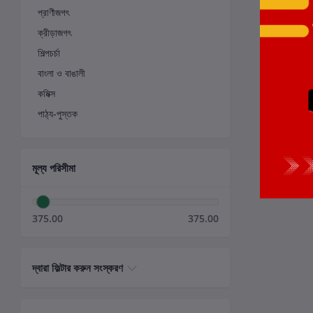
প্রাণীজগৎ
ক্রীড়াজগৎ
শিল্পচর্চা
বাংলা ও বাঙালী
কমিক্স
পাঠ্য-পুস্তক
মূল্য পরিসীমা
375.00
375.00
দ্বারা ফিল্টার করুন সংস্করণ