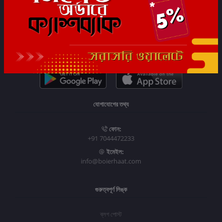
সাবস্ক্রাইব
যোগাযোগের তথ্য
ফোন:
+91 7044472233
ইমেইল:
info@boierhaat.com
গুরুত্বপূর্ণ লিঙ্ক
ব্লগ পোস্ট