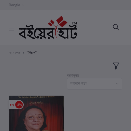
Bangla
হোম পেজ
"বিভাগ"
ক্রমানুসার
সবথেকে নতুন
ছাড়
8%