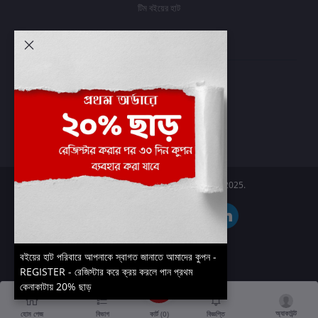
টিম বইয়ের হাট
আমার অ্যাকাউন্ট
প্রবেশ করুন
অর্ডার ইতিহাস
আমার ইচ্ছাগুলি
অর্ডার ট্র্যাকিং
Boier Haat™ | © All rights reserved 2025.
বইয়ের হাট পরিবারে আপনাকে স্বাগত জানাতে আমাদের কুপন -
REGISTER - রেজিস্টার করে ক্রয় করলে পান প্রথম
কেনাকাটায় 20% ছাড়
অ্যাকাউন্ট
কার্ট (
0
)
হোম পেজ
বিভাগ
বিজ্ঞপ্তি