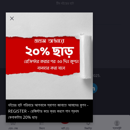
টিম বইয়ের হাট
আমার অ্যাকাউন্ট
প্রবেশ করুন
অর্ডার ইতিহাস
আমার ইচ্ছাগুলি
অর্ডার ট্র্যাকিং
Boier Haat™ | © All rights reserved 2025.
বইয়ের হাট পরিবারে আপনাকে স্বাগত জানাতে আমাদের কুপন -
REGISTER - রেজিস্টার করে ক্রয় করলে পান প্রথম
কেনাকাটায় 20% ছাড়
অ্যাকাউন্ট
কার্ট (
0
)
হোম পেজ
বিভাগ
বিজ্ঞপ্তি