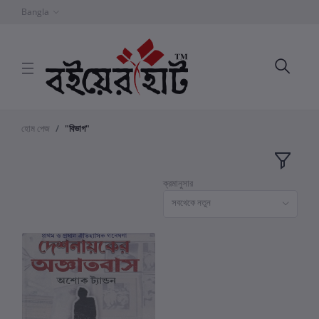
Bangla
হোম পেজ
"বিভাগ"
ক্রমানুসার
সবথেকে নতুন