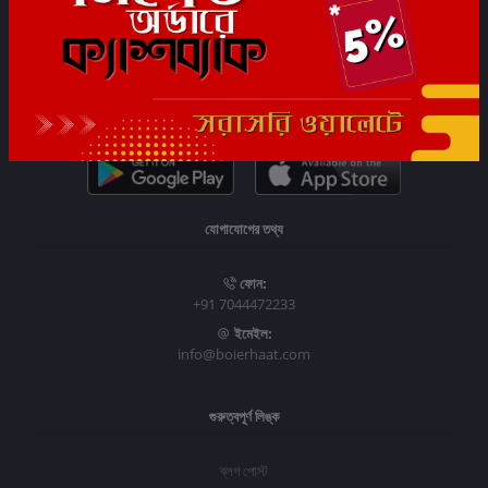
সাবস্ক্রাইব
যোগাযোগের তথ্য
ফোন:
+91 7044472233
ইমেইল:
info@boierhaat.com
গুরুত্বপূর্ণ লিঙ্ক
ব্লগ পোস্ট