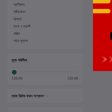
প্রাণীজগৎ
ক্রীড়াজগৎ
শিল্পচর্চা
বাংলা ও বাঙালী
কমিক্স
পাঠ্য-পুস্তক
মূল্য পরিসীমা
120.00
120.00
দ্বারা ফিল্টার করুন সংস্করণ