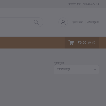
হেল্পলাইন
+91 7044472233
প্রবেশ করুন
রেজিস্ট্রেশান
₹0.00
(
0
বই)
ক্রমানুসার
সবথেকে নতুন