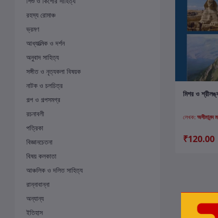
শিশু ও কিশোর সাহিত্য
রহস্য রোমাঞ্চ
ভ্রমণ
আধ্যাত্মিক ও দর্শন
অনুবাদ সাহিত্য
সঙ্গীত ও নৃত্যকলা বিষয়ক
নাটক ও চলচিত্র
ক
মিশর ও শ্রীলঙ্
গল্প ও গল্পসমগ্র
রচনাবলী
লেখক:
অসীমানন্দ 
পত্রিকা
₹120.00
বিজ্ঞানচেতনা
বিষয় কলকাতা
আঞ্চলিক ও দলিত সাহিত্য
রান্নাবান্না
অন্যান্য
ইতিহাস