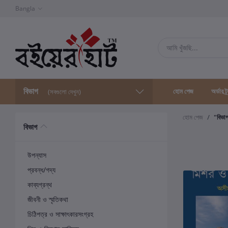
Bangla
বিভাগ
হোম পেজ
অর্ডার ট্
(সবগুলো দেখুন)
হোম পেজ
"বিভা
বিভাগ
উপন্যাস
প্রবন্ধ/গদ্য
কাব্যগ্রন্থ
জীবনী ও স্মৃতিকথা
চিঠিপত্র ও সাক্ষাৎকারসংগ্রহ