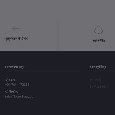
প্রত্যাবর্তন নীতিমালা
সমর্থন নীতি
যোগাযোগের তথ্য
গুরুত্বপূর্ণ লিঙ্ক
ফোন:
ব্লগ পোস্ট
+91 7044472233
টিম বইয়ের হাট
ইমেইল:
info@boierhaat.com