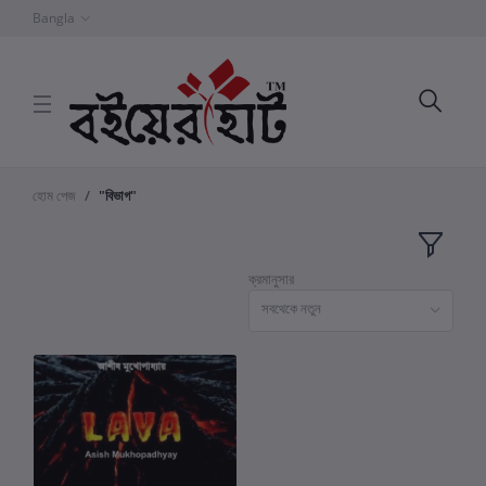
Bangla
হোম পেজ
"বিভাগ"
ক্রমানুসার
সবথেকে নতুন