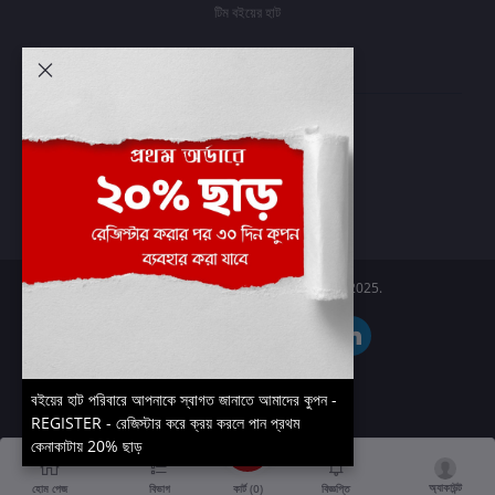
টিম বইয়ের হাট
আমার অ্যাকাউন্ট
প্রবেশ করুন
অর্ডার ইতিহাস
আমার ইচ্ছাগুলি
অর্ডার ট্র্যাকিং
Boier Haat™ | © All rights reserved 2025.
বইয়ের হাট পরিবারে আপনাকে স্বাগত জানাতে আমাদের কুপন -
REGISTER - রেজিস্টার করে ক্রয় করলে পান প্রথম
কেনাকাটায় 20% ছাড়
অ্যাকাউন্ট
কার্ট (
0
)
হোম পেজ
বিভাগ
বিজ্ঞপ্তি