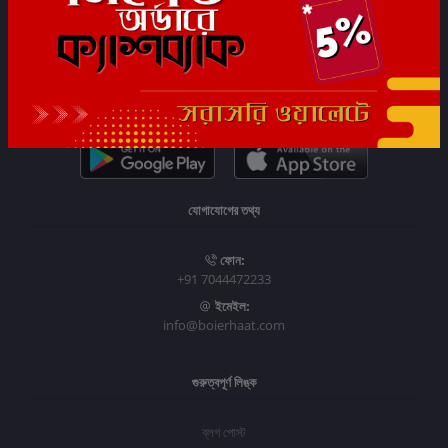
সাবস্ক্রাইব
যোগাযোগের তথ্য
ফোন:
+91 7044472233
ইমেইল:
info@boierhaat.com
গুরুত্বপূর্ণ লিঙ্ক
ব্লগ পোস্ট