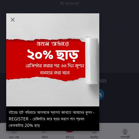
টিম বইয়ের হাট
আমার অ্যাকাউন্ট
প্রবেশ করুন
অর্ডার ইতিহাস
আমার ইচ্ছাগুলি
অর্ডার ট্র্যাকিং
Boier Haat™ | © All rights reserved 2025.
বইয়ের হাট পরিবারে আপনাকে স্বাগত জানাতে আমাদের কুপন -
REGISTER - রেজিস্টার করে ক্রয় করলে পান প্রথম
কেনাকাটায় 20% ছাড়
অ্যাকাউন্ট
কার্ট (
0
)
হোম পেজ
বিভাগ
বিজ্ঞপ্তি