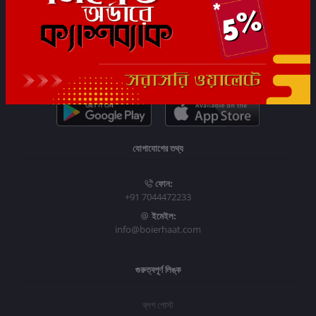
সাবস্ক্রাইব
যোগাযোগের তথ্য
ফোন:
+91 7044472233
ইমেইল:
info@boierhaat.com
গুরুত্বপূর্ণ লিঙ্ক
ব্লগ পোস্ট