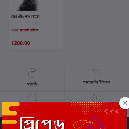
চোখ বেঁধে দাও আলো
কার্টে যোগ করুন
লেখক:
আত্রেয়ী ভৌমিক
₹200.00
প্রত্যাবর্তন নীতিমালা
শর্তাবলী
সমর্থন নীতি
গোপনীয়তা নীতি