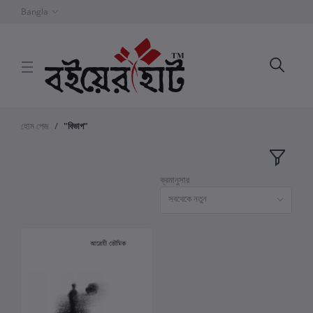
Bangla
হোম পেজ
"বিভাগ"
ক্রমানুসার
সবথেকে নতুন