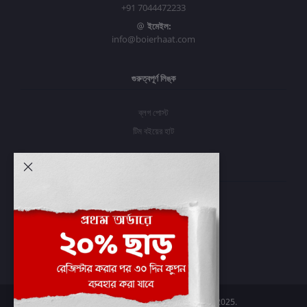
+91 7044472233
ইমেইল:
info@boierhaat.com
গুরুত্বপূর্ণ লিঙ্ক
ব্লগ পোস্ট
টিম বইয়ের হাট
আমার অ্যাকাউন্ট
প্রবেশ করুন
অর্ডার ইতিহাস
আমার ইচ্ছাগুলি
অর্ডার ট্র্যাকিং
Boier Haat™ | © All rights reserved 2025.