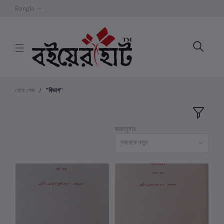
Bangla
হোম পেজ
"বিভাগ"
ক্রমানুসার
সবথেকে নতুন