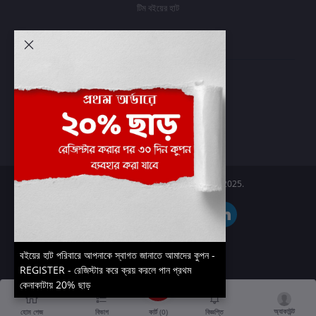
টিম বইয়ের হাট
আমার অ্যাকাউন্ট
প্রবেশ করুন
অর্ডার ইতিহাস
আমার ইচ্ছাগুলি
অর্ডার ট্র্যাকিং
Boier Haat™ | © All rights reserved 2025.
বইয়ের হাট পরিবারে আপনাকে স্বাগত জানাতে আমাদের কুপন -
REGISTER - রেজিস্টার করে ক্রয় করলে পান প্রথম
কেনাকাটায় 20% ছাড়
অ্যাকাউন্ট
কার্ট (
0
)
হোম পেজ
বিভাগ
বিজ্ঞপ্তি