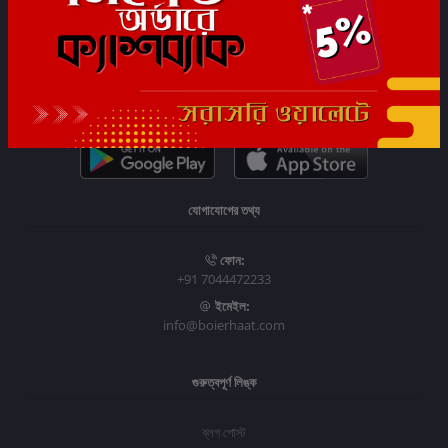
সাবস্ক্রাইব
যোগাযোগের তথ্য
ফোন:
+91 7044472233
ইমেইল:
info@boierhaat.com
গুরুত্বপূর্ণ লিঙ্ক
ব্লগ পোস্ট