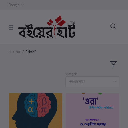
Bangla
হোম পেজ
"বিভাগ"
ক্রমানুসার
সবথেকে নতুন