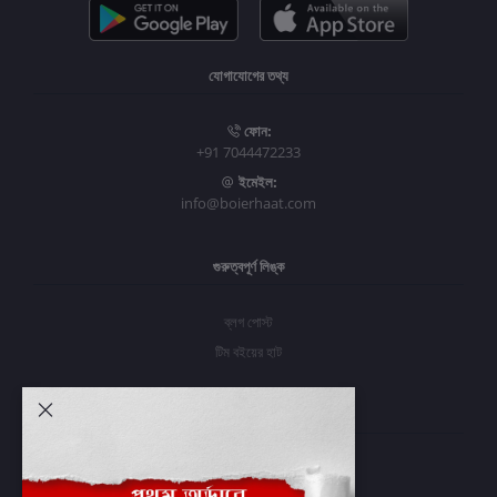
যোগাযোগের তথ্য
ফোন:
+91 7044472233
ইমেইল:
info@boierhaat.com
গুরুত্বপূর্ণ লিঙ্ক
ব্লগ পোস্ট
টিম বইয়ের হাট
আমার অ্যাকাউন্ট
প্রবেশ করুন