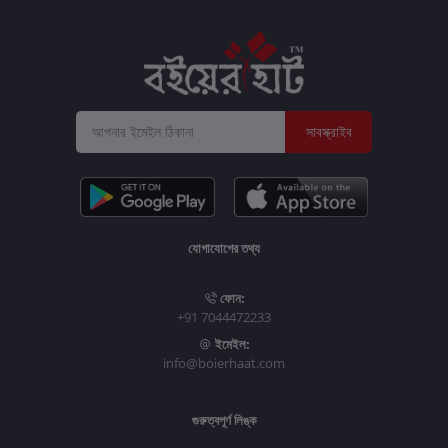
সাবস্ক্রাইব
যোগাযোগের তথ্য
ফোন:
+91 7044472233
ইমেইল:
info@boierhaat.com
গুরুত্বপূর্ণ লিঙ্ক