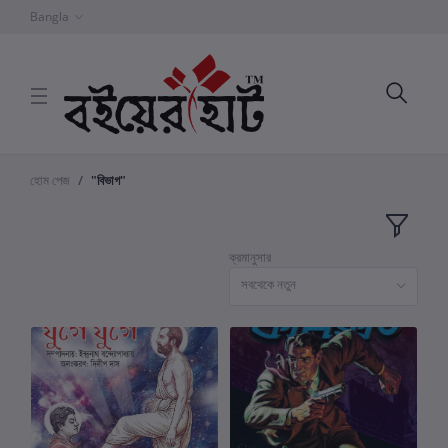
Bangla
হোম পেজ
"বিভাগ"
ক্রমানুসার
সবথেকে নতুন