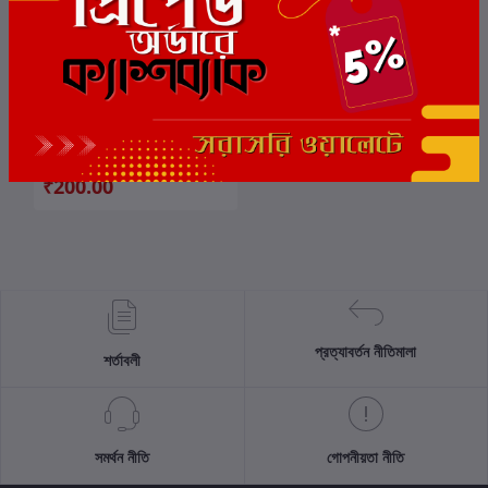
কমিক্সের রঙমশাল ১ম খন্ড
কার্টে যোগ করুন
লেখক:
দিলীপ দাস
₹200.00
প্রত্যাবর্তন নীতিমালা
শর্তাবলী
সমর্থন নীতি
গোপনীয়তা নীতি