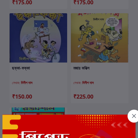
₹175.00
₹175.00
ছক্কা-ফক্কা
মজার কমিক্স
কার্টে যোগ করুন
কার্টে যোগ করুন
লেখক:
দিলীপ দাস
লেখক:
দিলীপ দাস
₹150.00
₹225.00