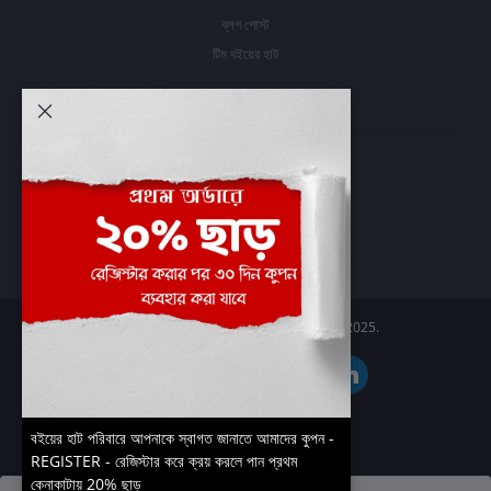
ব্লগ পোস্ট
টিম বইয়ের হাট
আমার অ্যাকাউন্ট
প্রবেশ করুন
অর্ডার ইতিহাস
আমার ইচ্ছাগুলি
অর্ডার ট্র্যাকিং
Boier Haat™ | © All rights reserved 2025.
বইয়ের হাট পরিবারে আপনাকে স্বাগত জানাতে আমাদের কুপন -
REGISTER - রেজিস্টার করে ক্রয় করলে পান প্রথম
কেনাকাটায় 20% ছাড়