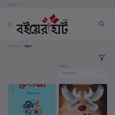
Bangla
হোম পেজ
"বিভাগ"
ক্রমানুসার
সবথেকে নতুন