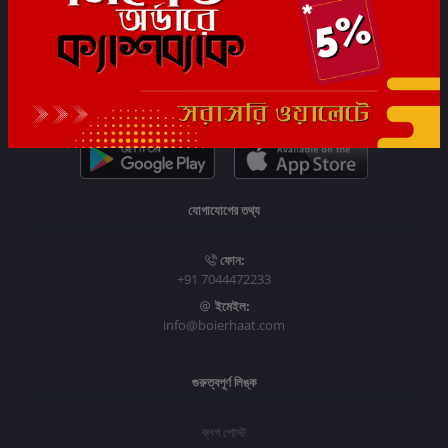
সাবস্ক্রাইব
যোগাযোগের তথ্য
ফোন:
+91 7044472233
ইমেইল:
info@boierhaat.com
গুরুত্বপূর্ণ লিঙ্ক
ব্লগ পোস্ট