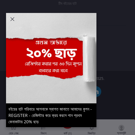
টিম বইয়ের হাট
আমার অ্যাকাউন্ট
প্রবেশ করুন
অর্ডার ইতিহাস
আমার ইচ্ছাগুলি
অর্ডার ট্র্যাকিং
Boier Haat™ | © All rights reserved 2025.
বইয়ের হাট পরিবারে আপনাকে স্বাগত জানাতে আমাদের কুপন -
REGISTER - রেজিস্টার করে ক্রয় করলে পান প্রথম
কেনাকাটায় 20% ছাড়
অ্যাকাউন্ট
কার্ট (
0
)
হোম পেজ
বিভাগ
বিজ্ঞপ্তি