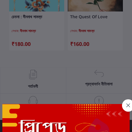
চেতনা : দীননাথ সামন্ত
The Quest Of Love
কার্টে যোগ করুন
কার্টে যোগ করুন
লেখক:
দীননাথ সামন্ত
লেখক:
দীননাথ সামন্ত
₹180.00
₹160.00
প্রত্যাবর্তন নীতিমালা
শর্তাবলী
সমর্থন নীতি
গোপনীয়তা নীতি