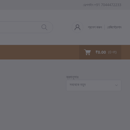
হেল্পলাইন
+91 7044472233
প্রবেশ করুন
রেজিস্ট্রেশান
₹0.00
(
0
বই)
ক্রমানুসার
সবথেকে নতুন