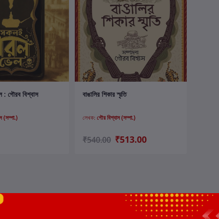
ার্টে যোগ করুন
কার্টে যোগ করুন
: গৌরব বিশ্বাস
বাঙালির শিকার স্মৃতি
 (সম্পা.)
লেখক:
গৌর বিশ্বাস (সম্পা.)
₹513.00
₹540.00