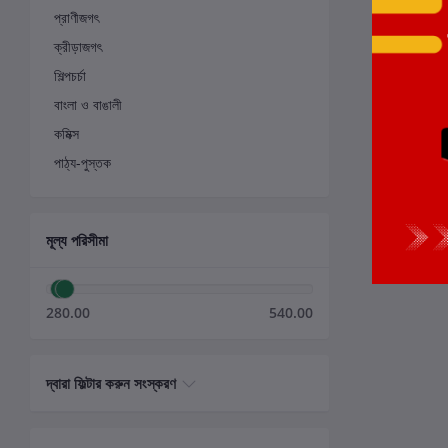
প্রাণীজগৎ
ক্রীড়াজগৎ
শিল্পচর্চা
বাংলা ও বাঙালী
কমিক্স
পাঠ্য-পুস্তক
মূল্য পরিসীমা
280.00
540.00
দ্বারা ফিল্টার করুন সংস্করণ