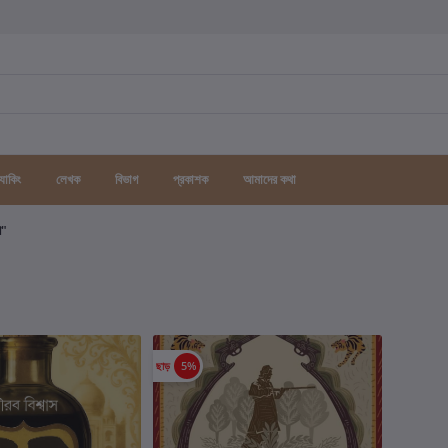
র্যাকিং
লেখক
বিভাগ
প্রকাশক
আমাদের কথা
গ"
ছাড়
5%