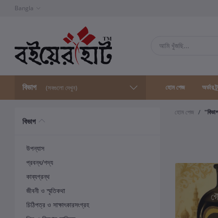
Bangla
বিভাগ
হোম পেজ
অর্ডার ট্
(সবগুলো দেখুন)
হোম পেজ
"বিভা
বিভাগ
উপন্যাস
প্রবন্ধ/গদ্য
কাব্যগ্রন্থ
জীবনী ও স্মৃতিকথা
চিঠিপত্র ও সাক্ষাৎকারসংগ্রহ