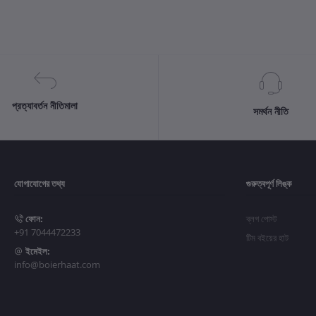
প্রত্যাবর্তন নীতিমালা
সমর্থন নীতি
যোগাযোগের তথ্য
গুরুত্বপূর্ণ লিঙ্ক
ফোন:
ব্লগ পোস্ট
+91 7044472233
টিম বইয়ের হাট
ইমেইল:
info@boierhaat.com