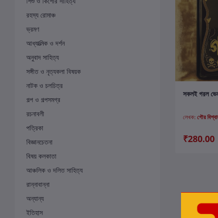
শিশু ও কিশোর সাহিত্য
রহস্য রোমাঞ্চ
ভ্রমণ
আধ্যাত্মিক ও দর্শন
অনুবাদ সাহিত্য
সঙ্গীত ও নৃত্যকলা বিষয়ক
নাটক ও চলচিত্র
ক
সকলই গরল ভেল 
গল্প ও গল্পসমগ্র
রচনাবলী
লেখক:
গৌর বিশ্বাস
পত্রিকা
₹280.00
বিজ্ঞানচেতনা
বিষয় কলকাতা
আঞ্চলিক ও দলিত সাহিত্য
রান্নাবান্না
অন্যান্য
ইতিহাস