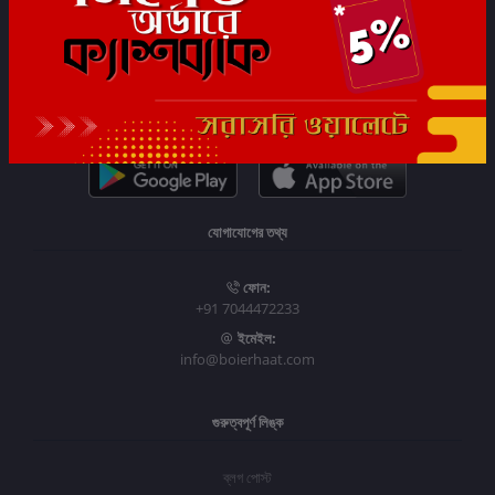
সাবস্ক্রাইব
যোগাযোগের তথ্য
ফোন:
+91 7044472233
ইমেইল:
info@boierhaat.com
গুরুত্বপূর্ণ লিঙ্ক
ব্লগ পোস্ট