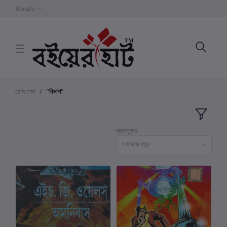
Bangla
হোম পেজ
"বিভাগ"
ক্রমানুসার
সবথেকে নতুন