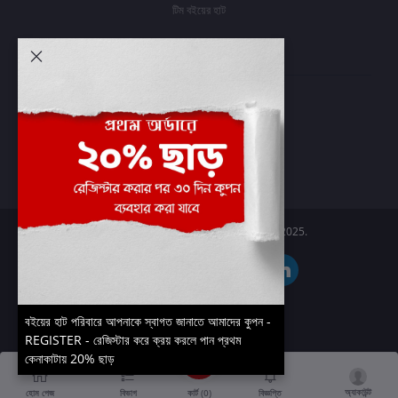
টিম বইয়ের হাট
আমার অ্যাকাউন্ট
প্রবেশ করুন
অর্ডার ইতিহাস
আমার ইচ্ছাগুলি
অর্ডার ট্র্যাকিং
Boier Haat™ | © All rights reserved 2025.
বইয়ের হাট পরিবারে আপনাকে স্বাগত জানাতে আমাদের কুপন -
REGISTER - রেজিস্টার করে ক্রয় করলে পান প্রথম
কেনাকাটায় 20% ছাড়
অ্যাকাউন্ট
কার্ট (
0
)
হোম পেজ
বিভাগ
বিজ্ঞপ্তি