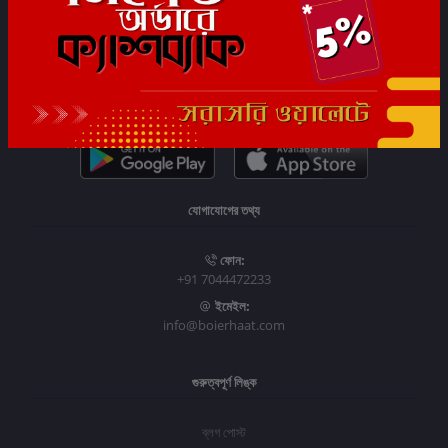
সাবস্ক্রাইব
যোগাযোগের তথ্য
ফোন:
+91 7044472233
ইমেইল:
info@boierhaat.com
গুরুত্বপূর্ণ লিঙ্ক
ব্লগ পোস্ট