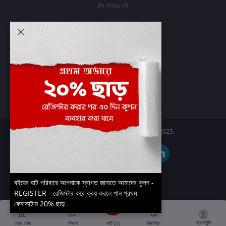
টিম বইয়ের হাট
আমার অ্যাকাউন্ট
প্রবেশ করুন
অর্ডার ইতিহাস
আমার ইচ্ছাগুলি
অর্ডার ট্র্যাকিং
Boier Haat™ | © All rights reserved 2025.
বইয়ের হাট পরিবারে আপনাকে স্বাগত জানাতে আমাদের কুপন -
REGISTER - রেজিস্টার করে ক্রয় করলে পান প্রথম
কেনাকাটায় 20% ছাড়
অ্যাকাউন্ট
কার্ট (
0
)
হোম পেজ
বিভাগ
বিজ্ঞপ্তি