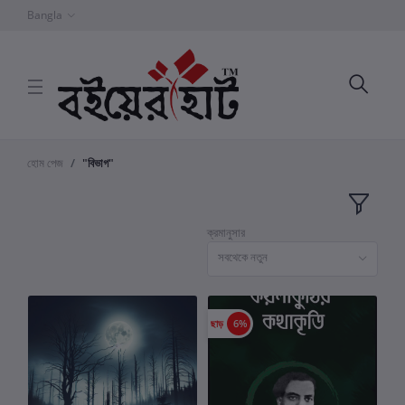
Bangla
হোম পেজ
"বিভাগ"
ক্রমানুসার
সবথেকে নতুন
ছাড়
6%