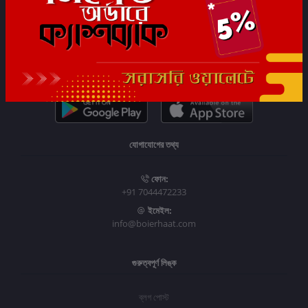
সাবস্ক্রাইব
যোগাযোগের তথ্য
ফোন:
+91 7044472233
ইমেইল:
info@boierhaat.com
গুরুত্বপূর্ণ লিঙ্ক
ব্লগ পোস্ট