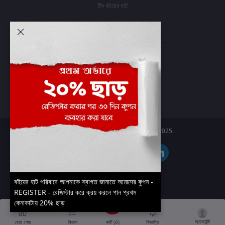
টিম বইয়ের হাট
আমার অ্যাকাউন্ট
প্রবেশ করুন
অর্ডার ইতিহাস
আমার ইচ্ছাগুলি
অর্ডার ট্র্যাকিং
Boier Haat™ | © All rights reserved 2025.
বইয়ের হাট পরিবারে আপনাকে স্বাগত জানাতে আমাদের কুপন -
REGISTER - রেজিস্টার করে ক্রয় করলে পান প্রথম
কেনাকাটায় 20% ছাড়
অ্যাকাউন্ট
কার্ট (
0
)
হোম পেজ
বিভাগ
বিজ্ঞপ্তি