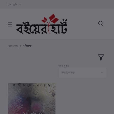
Bangla
হোম পেজ
"বিভাগ"
ক্রমানুসার
সবথেকে নতুন