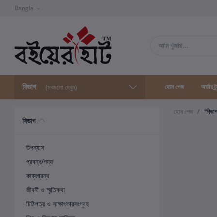
Bangla
বিভাগ
হোম পেজ
অর্ডার ট্
(সবগুলো দেখুন)
হোম পেজ
"বিভা
বিভাগ
উপন্যাস
প্রবন্ধ/গদ্য
কাব্যগ্রন্থ
জীবনী ও স্মৃতিকথা
চিঠিপত্র ও সাক্ষাৎকারসংগ্রহ