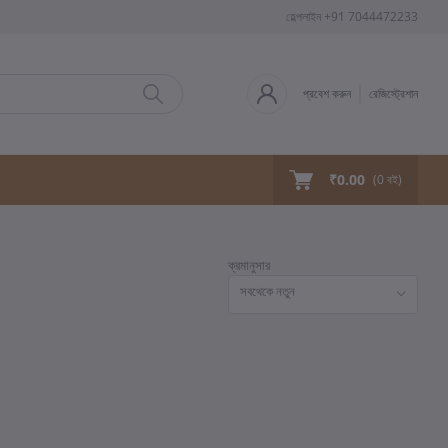
হেল্পলাইন
+91 7044472233
প্রবেশ করুন
রেজিস্ট্রেশান
₹0.00
(
0
বই)
ক্রমানুসার
সবথেকে নতুন