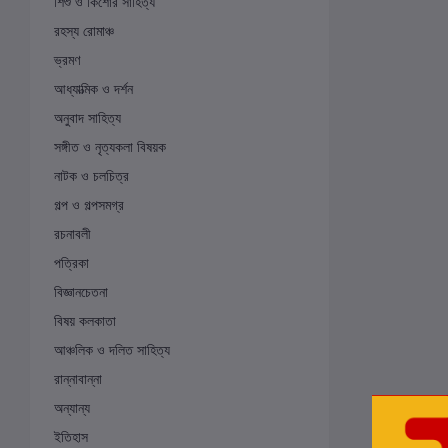
শিশু ও কিশোর সাহিত্য
রহস্য রোমাঞ্চ
ভ্রমণ
আধ্যাত্মিক ও দর্শন
অনুবাদ সাহিত্য
সঙ্গীত ও নৃত্যকলা বিষয়ক
নাটক ও চলচিত্র
গল্প ও গল্পসমগ্র
রচনাবলী
পত্রিকা
বিজ্ঞানচেতনা
বিষয় কলকাতা
আঞ্চলিক ও দলিত সাহিত্য
রান্নাবান্না
অন্যান্য
ইতিহাস