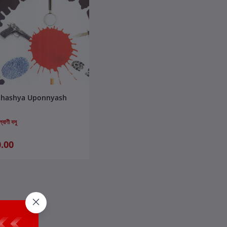
কার্টে যোগ করুন
Rahashya Uponnyash
্যাণী বসু
.00