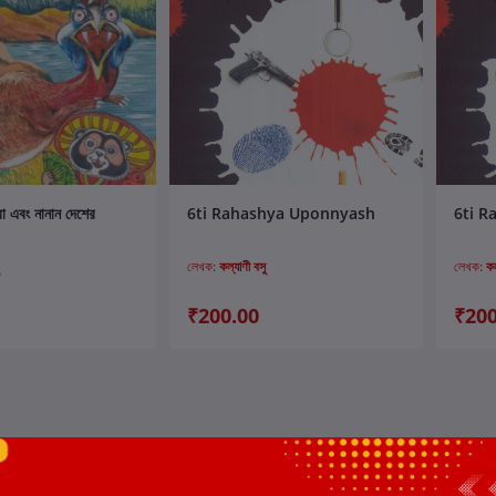
ার্টে যোগ করুন
কার্টে যোগ করুন
বো এবং নানান দেশের
6ti Rahashya Uponnyash
6ti 
লেখক:
কল্যাণী বসু
লেখক:
কল
₹200.00
₹200