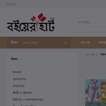
Bangla
বিভাগ
হোম পেজ
অর্ডার ট্
(সবগুলো দেখুন)
হোম পেজ
"বিভা
বিভাগ
উপন্যাস
প্রবন্ধ/গদ্য
কাব্যগ্রন্থ
জীবনী ও স্মৃতিকথা
চিঠিপত্র ও সাক্ষাৎকারসংগ্রহ