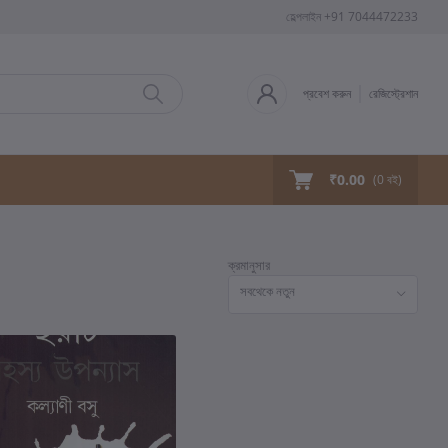
হেল্পলাইন
+91 7044472233
প্রবেশ করুন
রেজিস্ট্রেশান
₹0.00
(
0
বই)
ক্রমানুসার
সবথেকে নতুন