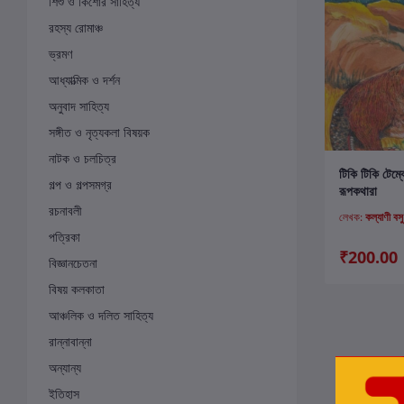
শিশু ও কিশোর সাহিত্য
রহস্য রোমাঞ্চ
ভ্রমণ
আধ্যাত্মিক ও দর্শন
অনুবাদ সাহিত্য
সঙ্গীত ও নৃত্যকলা বিষয়ক
নাটক ও চলচিত্র
ক
টিকি টিকি টেম্
গল্প ও গল্পসমগ্র
রূপকথারা
রচনাবলী
লেখক:
কল্যাণী বসু
পত্রিকা
₹200.00
বিজ্ঞানচেতনা
বিষয় কলকাতা
আঞ্চলিক ও দলিত সাহিত্য
রান্নাবান্না
অন্যান্য
ইতিহাস