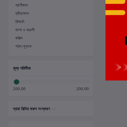
প্রাণীজগৎ
ক্রীড়াজগৎ
শিল্পচর্চা
বাংলা ও বাঙালী
কমিক্স
পাঠ্য-পুস্তক
মূল্য পরিসীমা
200.00
200.00
দ্বারা ফিল্টার করুন সংস্করণ