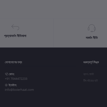
প্রত্যাবর্তন নীতিমালা
সমর্থন নীতি
যোগাযোগের তথ্য
গুরুত্বপূর্ণ লিঙ্ক
ফোন:
ব্লগ পোস্ট
+91 7044472233
টিম বইয়ের হাট
ইমেইল:
info@boierhaat.com