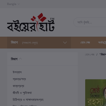
Bangla
বিভাগ
হোম পেজ
অর্ডার ট্
(সবগুলো দেখুন)
হোম পেজ
"বিভা
বিভাগ
উপন্যাস
প্রবন্ধ/গদ্য
কাব্যগ্রন্থ
জীবনী ও স্মৃতিকথা
চিঠিপত্র ও সাক্ষাৎকারসংগ্রহ