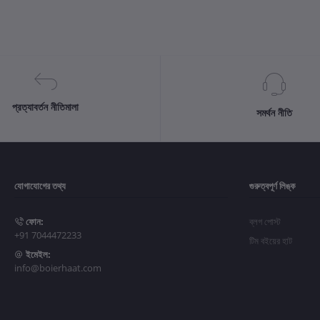
প্রত্যাবর্তন নীতিমালা
সমর্থন নীতি
যোগাযোগের তথ্য
গুরুত্বপূর্ণ লিঙ্ক
ফোন:
ব্লগ পোস্ট
+91 7044472233
টিম বইয়ের হাট
ইমেইল:
info@boierhaat.com