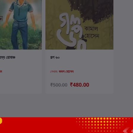
ার্টে যোগ করুন
কার্টে যোগ করুন
হস্য রোমাঞ্চ
গল্প ৬০
েন
লেখক:
কমল হোসেন
₹480.00
₹500.00