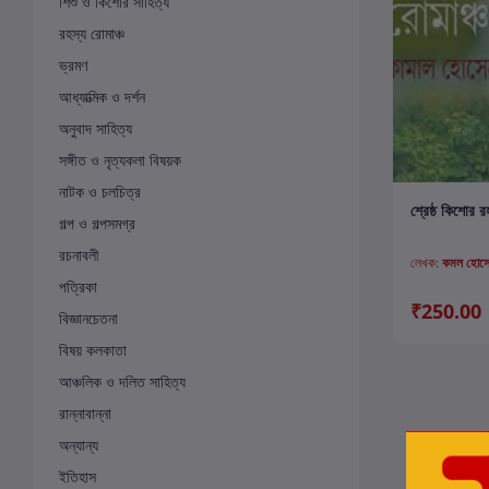
শিশু ও কিশোর সাহিত্য
রহস্য রোমাঞ্চ
ভ্রমণ
আধ্যাত্মিক ও দর্শন
অনুবাদ সাহিত্য
সঙ্গীত ও নৃত্যকলা বিষয়ক
নাটক ও চলচিত্র
ক
শ্রেষ্ঠ কিশোর র
গল্প ও গল্পসমগ্র
রচনাবলী
লেখক:
কমল হোস
পত্রিকা
₹250.00
বিজ্ঞানচেতনা
বিষয় কলকাতা
আঞ্চলিক ও দলিত সাহিত্য
রান্নাবান্না
অন্যান্য
ইতিহাস