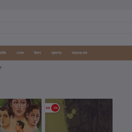
র্যাকিং
লেখক
বিভাগ
প্রকাশক
আমাদের কথা
গ"
ছাড়
4%