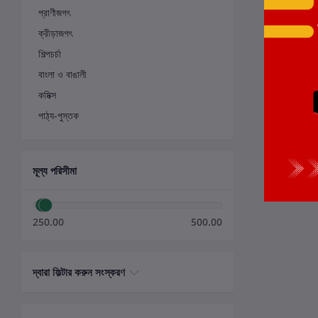
প্রাণীজগৎ
ক্রীড়াজগৎ
শিল্পচর্চা
বাংলা ও বাঙালী
কমিক্স
পাঠ্য-পুস্তক
মূল্য পরিসীমা
250.00
500.00
দ্বারা ফিল্টার করুন সংস্করণ