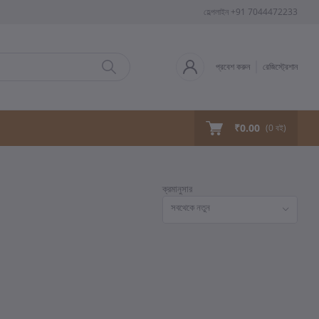
হেল্পলাইন
+91 7044472233
প্রবেশ করুন
রেজিস্ট্রেশান
₹0.00
(
0
বই)
ক্রমানুসার
সবথেকে নতুন