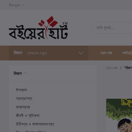
Bangla
বিভাগ
হোম পেজ
অর্ডার ট্
(সবগুলো দেখুন)
হোম পেজ
"বিভা
বিভাগ
উপন্যাস
প্রবন্ধ/গদ্য
কাব্যগ্রন্থ
জীবনী ও স্মৃতিকথা
চিঠিপত্র ও সাক্ষাৎকারসংগ্রহ