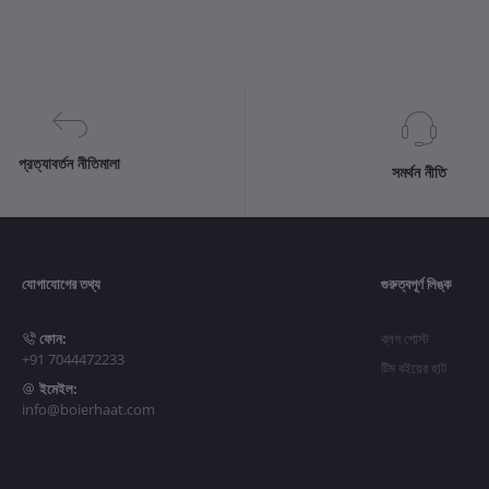
প্রত্যাবর্তন নীতিমালা
সমর্থন নীতি
যোগাযোগের তথ্য
গুরুত্বপূর্ণ লিঙ্ক
ফোন:
ব্লগ পোস্ট
+91 7044472233
টিম বইয়ের হাট
ইমেইল:
info@boierhaat.com