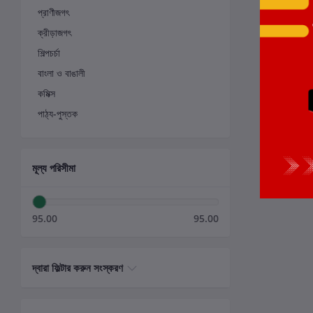
প্রাণীজগৎ
ক্রীড়াজগৎ
শিল্পচর্চা
বাংলা ও বাঙালী
কমিক্স
পাঠ্য-পুস্তক
মূল্য পরিসীমা
95.00
95.00
দ্বারা ফিল্টার করুন সংস্করণ