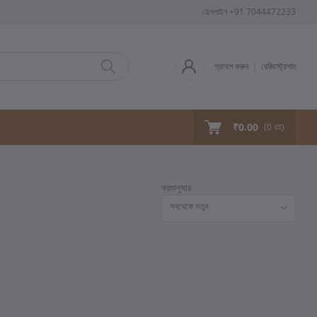
হেল্পলাইন
+91 7044472233
প্রবেশ করুন
রেজিস্ট্রেশান
₹0.00
(
0
বই)
ক্রমানুসার
সবথেকে নতুন