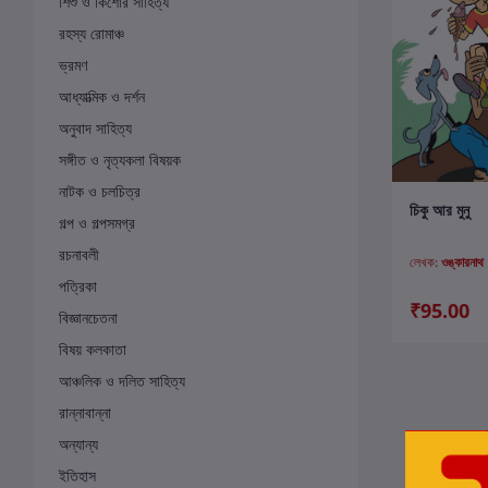
শিশু ও কিশোর সাহিত্য
রহস্য রোমাঞ্চ
ভ্রমণ
আধ্যাত্মিক ও দর্শন
অনুবাদ সাহিত্য
সঙ্গীত ও নৃত্যকলা বিষয়ক
নাটক ও চলচিত্র
ক
চিকু আর মুনু
গল্প ও গল্পসমগ্র
রচনাবলী
লেখক:
ওঙ্কারনাথ
পত্রিকা
₹95.00
বিজ্ঞানচেতনা
বিষয় কলকাতা
আঞ্চলিক ও দলিত সাহিত্য
রান্নাবান্না
অন্যান্য
ইতিহাস