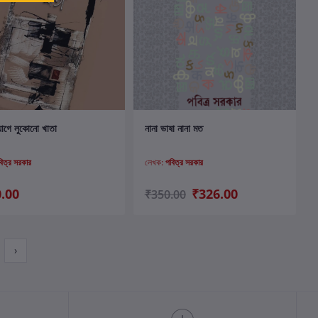
কার্টে যোগ করুন
কার্টে যোগ করুন
যাগে লুকোনো খাতা
নানা ভাষা নানা মত
বিত্র সরকার
লেখক:
পবিত্র সরকার
.00
₹326.00
₹350.00
›