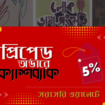
ার্টে যোগ করুন
কার্টে যোগ করুন
ূপ : পবিত্র সরকার
লোক ভাষা সংস্কৃতি নন্দনতত্ত্ব : পবিত্র
নাট্যমঞ্
সরকার
কার
লেখক:
পবিত্র সরকার
লেখক:
প
₹400.00
₹650