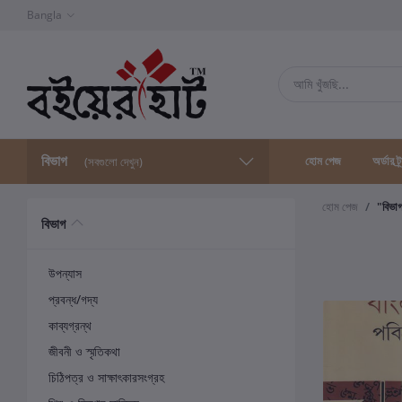
Bangla
বিভাগ
হোম পেজ
অর্ডার ট্
(সবগুলো দেখুন)
হোম পেজ
"বিভা
বিভাগ
উপন্যাস
প্রবন্ধ/গদ্য
কাব্যগ্রন্থ
জীবনী ও স্মৃতিকথা
চিঠিপত্র ও সাক্ষাৎকারসংগ্রহ