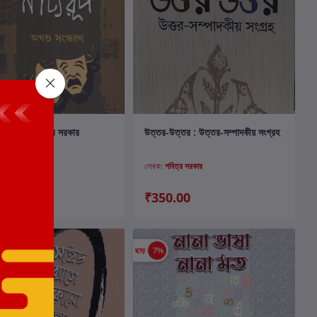
কার্টে যোগ করুন
কার্টে যোগ করুন
চ নাট্যরূপ : পবিত্র সরকার
উত্তর-উত্তর : উত্তর-সম্পাদকীয় সংগ্রহ
বিত্র সরকার
লেখক:
পবিত্র সরকার
.00
₹350.00
ছাড়
7%