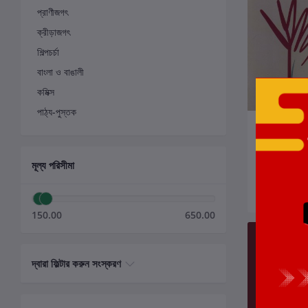
প্রাণীজগৎ
ক্রীড়াজগৎ
শিল্পচর্চা
বাংলা ও বাঙালী
কমিক্স
পাঠ্য-পুস্তক
ক
ছন্দতত্ত্ব ছন্দর
লেখক:
পবিত্র সর
মূল্য পরিসীমা
₹300.00
150.00
650.00
দ্বারা ফিল্টার করুন সংস্করণ