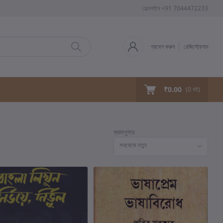
হেল্পলাইন
+91 7044472233
প্রবেশ করুন
রেজিস্ট্রেশান
₹0.00
(
0
বই)
ক্রমানুসার
সবথেকে নতুন