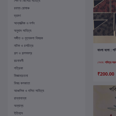
শিশু ও কিশোর সাহিত্য
রহস্য রোমাঞ্চ
ভ্রমণ
আধ্যাত্মিক ও দর্শন
অনুবাদ সাহিত্য
সঙ্গীত ও নৃত্যকলা বিষয়ক
নাটক ও চলচিত্র
ক
বাংলা বলো : পব
গল্প ও গল্পসমগ্র
রচনাবলী
লেখক:
পবিত্র সর
পত্রিকা
₹200.00
বিজ্ঞানচেতনা
বিষয় কলকাতা
আঞ্চলিক ও দলিত সাহিত্য
রান্নাবান্না
অন্যান্য
ইতিহাস