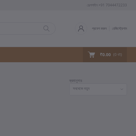
হেল্পলাইন
+91 7044472233
প্রবেশ করুন
রেজিস্ট্রেশান
₹0.00
(
0
বই)
ক্রমানুসার
সবথেকে নতুন