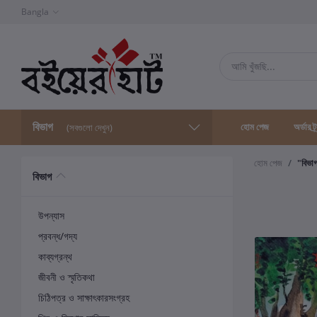
Bangla
বিভাগ
হোম পেজ
অর্ডার ট্
(সবগুলো দেখুন)
হোম পেজ
"বিভা
বিভাগ
উপন্যাস
প্রবন্ধ/গদ্য
কাব্যগ্রন্থ
জীবনী ও স্মৃতিকথা
চিঠিপত্র ও সাক্ষাৎকারসংগ্রহ