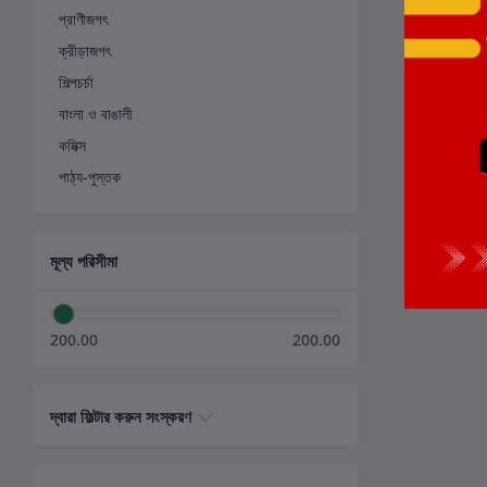
প্রাণীজগৎ
ক্রীড়াজগৎ
শিল্পচর্চা
বাংলা ও বাঙালী
কমিক্স
পাঠ্য-পুস্তক
মূল্য পরিসীমা
200.00
200.00
দ্বারা ফিল্টার করুন সংস্করণ