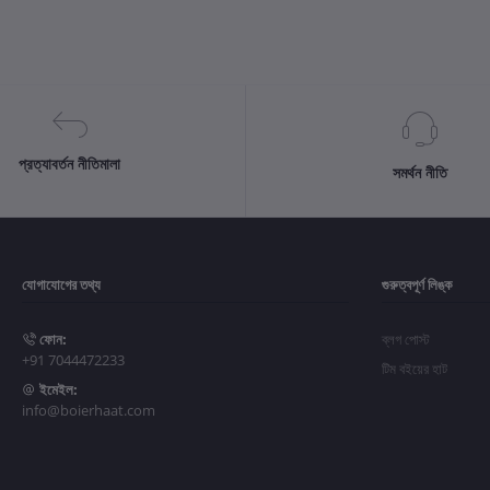
প্রত্যাবর্তন নীতিমালা
সমর্থন নীতি
যোগাযোগের তথ্য
গুরুত্বপূর্ণ লিঙ্ক
ফোন:
ব্লগ পোস্ট
+91 7044472233
টিম বইয়ের হাট
ইমেইল:
info@boierhaat.com