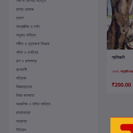
শিশু ও কিশোর সাহিত্য
রহস্য রোমাঞ্চ
ভ্রমণ
আধ্যাত্মিক ও দর্শন
অনুবাদ সাহিত্য
সঙ্গীত ও নৃত্যকলা বিষয়ক
নাটক ও চলচিত্র
ক
প্রতিচ্ছবি
গল্প ও গল্পসমগ্র
রচনাবলী
লেখক:
পত্রালি গুহ
পত্রিকা
₹200.00
বিজ্ঞানচেতনা
বিষয় কলকাতা
আঞ্চলিক ও দলিত সাহিত্য
রান্নাবান্না
অন্যান্য
ইতিহাস