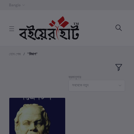
Bangla
হোম পেজ
"বিভাগ"
ক্রমানুসার
সবথেকে নতুন