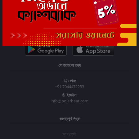
সাবস্ক্রাইব
যোগাযোগের তথ্য
ফোন:
+91 7044472233
ইমেইল:
info@boierhaat.com
গুরুত্বপূর্ণ লিঙ্ক
ব্লগ পোস্ট