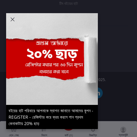
টিম বইয়ের হাট
আমার অ্যাকাউন্ট
প্রবেশ করুন
অর্ডার ইতিহাস
আমার ইচ্ছাগুলি
অর্ডার ট্র্যাকিং
Boier Haat™ | © All rights reserved 2025.
বইয়ের হাট পরিবারে আপনাকে স্বাগত জানাতে আমাদের কুপন -
REGISTER - রেজিস্টার করে ক্রয় করলে পান প্রথম
কেনাকাটায় 20% ছাড়
অ্যাকাউন্ট
কার্ট (
0
)
হোম পেজ
বিভাগ
বিজ্ঞপ্তি