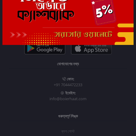
সাবস্ক্রাইব
যোগাযোগের তথ্য
ফোন:
+91 7044472233
ইমেইল:
info@boierhaat.com
গুরুত্বপূর্ণ লিঙ্ক
ব্লগ পোস্ট