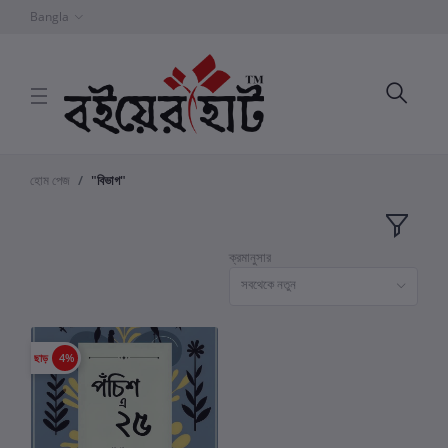
Bangla
হোম পেজ
"বিভাগ"
ক্রমানুসার
সবথেকে নতুন
ছাড়
4%