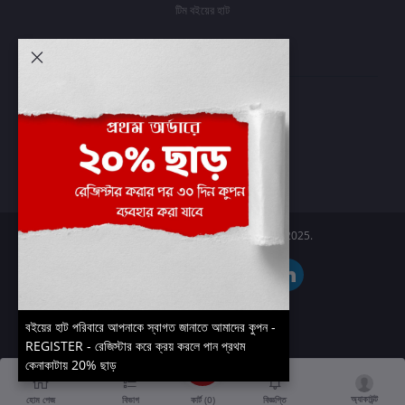
টিম বইয়ের হাট
আমার অ্যাকাউন্ট
প্রবেশ করুন
অর্ডার ইতিহাস
আমার ইচ্ছাগুলি
অর্ডার ট্র্যাকিং
Boier Haat™ | © All rights reserved 2025.
বইয়ের হাট পরিবারে আপনাকে স্বাগত জানাতে আমাদের কুপন -
REGISTER - রেজিস্টার করে ক্রয় করলে পান প্রথম
কেনাকাটায় 20% ছাড়
অ্যাকাউন্ট
কার্ট (
0
)
হোম পেজ
বিভাগ
বিজ্ঞপ্তি