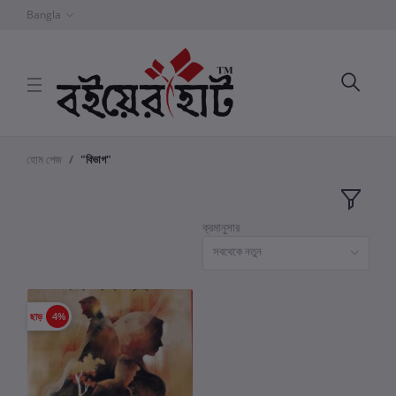
Bangla
হোম পেজ
"বিভাগ"
ক্রমানুসার
সবথেকে নতুন
ছাড়
4%