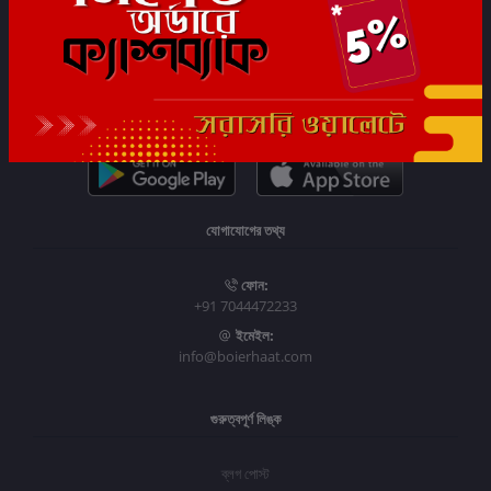
সাবস্ক্রাইব
যোগাযোগের তথ্য
ফোন:
+91 7044472233
ইমেইল:
info@boierhaat.com
গুরুত্বপূর্ণ লিঙ্ক
ব্লগ পোস্ট