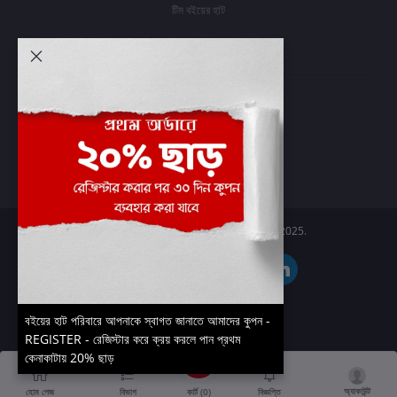
টিম বইয়ের হাট
আমার অ্যাকাউন্ট
প্রবেশ করুন
অর্ডার ইতিহাস
আমার ইচ্ছাগুলি
অর্ডার ট্র্যাকিং
Boier Haat™ | © All rights reserved 2025.
বইয়ের হাট পরিবারে আপনাকে স্বাগত জানাতে আমাদের কুপন -
REGISTER - রেজিস্টার করে ক্রয় করলে পান প্রথম
কেনাকাটায় 20% ছাড়
অ্যাকাউন্ট
কার্ট (
0
)
হোম পেজ
বিভাগ
বিজ্ঞপ্তি