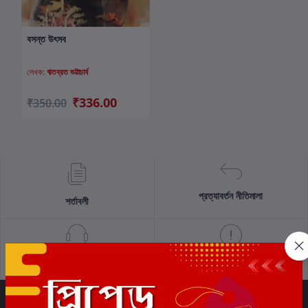
বসন্ত উৎসব
কার্টে যোগ করুন
লেখক:
ঋতব্রত ভট্টাচার্য
₹336.00
₹350.00
প্রত্যাবর্তন নীতিমালা
শর্তাবলী
সমর্থন নীতি
গোপনীয়তা নীতি