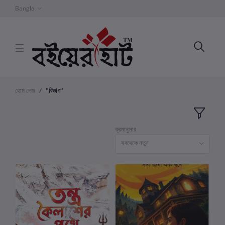
Bangla
হোম পেজ
"বিভাগ"
ক্রমানুসার
সবথেকে নতুন