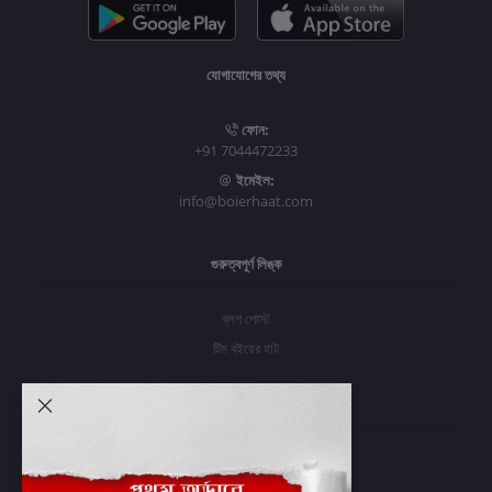
যোগাযোগের তথ্য
ফোন:
+91 7044472233
ইমেইল:
info@boierhaat.com
গুরুত্বপূর্ণ লিঙ্ক
ব্লগ পোস্ট
টিম বইয়ের হাট
আমার অ্যাকাউন্ট
প্রবেশ করুন