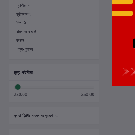
প্রাণীজগৎ
ক্রীড়াজগৎ
শিল্পচর্চা
বাংলা ও বাঙালী
কমিক্স
পাঠ্য-পুস্তক
মূল্য পরিসীমা
220.00
250.00
দ্বারা ফিল্টার করুন সংস্করণ