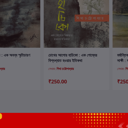
ার্টে যোগ করুন
কার্টে যোগ করুন
র : এক অনন্য স্মৃতিচারণ
চোখের আলোয় হাচিকো : এক পোষ্যের
মর্মান্
বিশ্বখ্যাত হওয়ার ইতিকথা
স
্যায়
লেখক:
শিখা চট্টোপাধ্যায়
লেখক:
শি
₹250.00
₹250