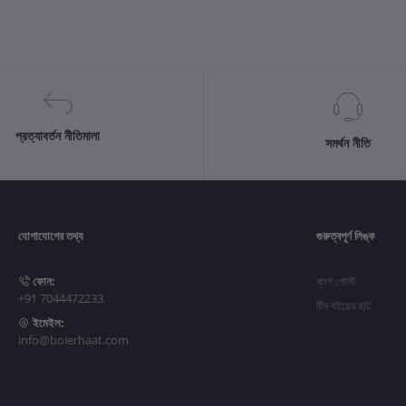
প্রত্যাবর্তন নীতিমালা
সমর্থন নীতি
যোগাযোগের তথ্য
গুরুত্বপূর্ণ লিঙ্ক
ফোন:
ব্লগ পোস্ট
+91 7044472233
টিম বইয়ের হাট
ইমেইল:
info@boierhaat.com