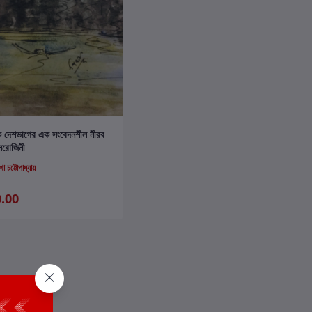
কার্টে যোগ করুন
তিক দেশভাগের এক সংবেদনশীল নীরব
াক্ষী : সরোজিনী
খা চট্টোপাধ্যায়
.00