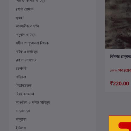
শিশু ও কিশোর সাহিত্য
রহস্য রোমাঞ্চ
ভ্রমণ
আধ্যাত্মিক ও দর্শন
অনুবাদ সাহিত্য
সঙ্গীত ও নৃত্যকলা বিষয়ক
নাটক ও চলচিত্র
ক
দিদিমার রান্নাঘ
গল্প ও গল্পসমগ্র
রচনাবলী
লেখক:
শিখা চট্টোপাধ
পত্রিকা
₹220.00
বিজ্ঞানচেতনা
বিষয় কলকাতা
আঞ্চলিক ও দলিত সাহিত্য
রান্নাবান্না
অন্যান্য
ইতিহাস