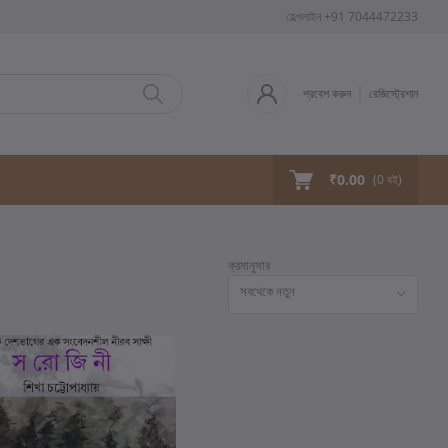
হেল্পলাইন
+91 7044472233
প্রবেশ করুন
রেজিস্ট্রেশান
₹0.00
(
0
বই)
ক্রমানুসার
সবথেকে নতুন