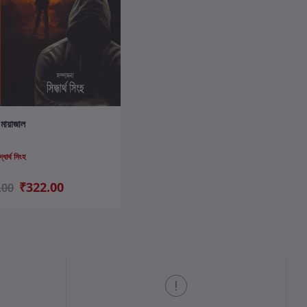
কার্টে যোগ করুন
 মায়াজাল
দ্ধার্থ সিংহ
₹322.00
.00