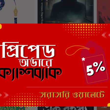
ার্টে যোগ করুন
কার্টে যোগ করুন
সিদ্ধার্থ সিংহ
রহস্যের হাতছানি
নির্বাচিত
ংহ
লেখক:
সিদ্ধার্থ সিংহ
লেখক:
সি
₹250.00
₹350
ছাড়
5%
ছাড়
8%