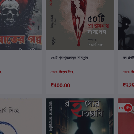
ার্টে যোগ করুন
কার্টে যোগ করুন
৫০টি প্রাপ্তমনস্ক সাসপেন্স
সব গল্প
ংহ
লেখক:
সিদ্ধার্থ সিংহ
লেখক:
সি
₹400.00
₹325
ছাড়
5%