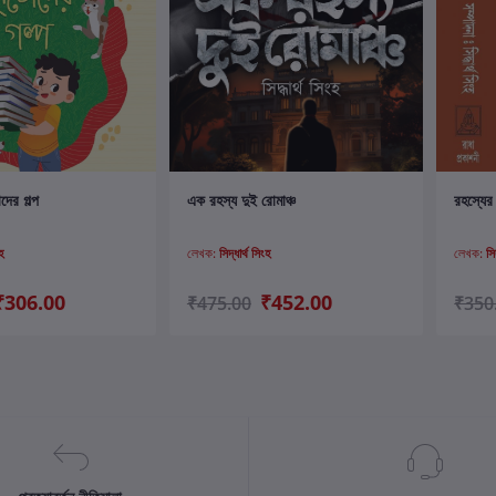
ার্টে যোগ করুন
কার্টে যোগ করুন
ের গল্প
এক রহস্য দুই রোমাঞ্চ
রহস্যের
ংহ
লেখক:
সিদ্ধার্থ সিংহ
লেখক:
সি
₹306.00
₹452.00
₹475.00
₹350