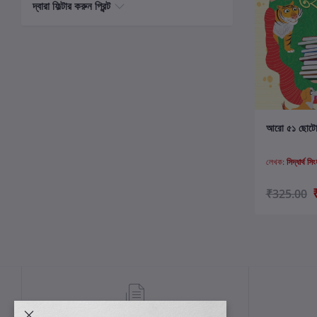
দ্বারা ফিল্টার করুন প্রিন্ট
ক
আরো ৫১ ছোটোদ
লেখক:
সিদ্ধার্থ সি
₹325.00