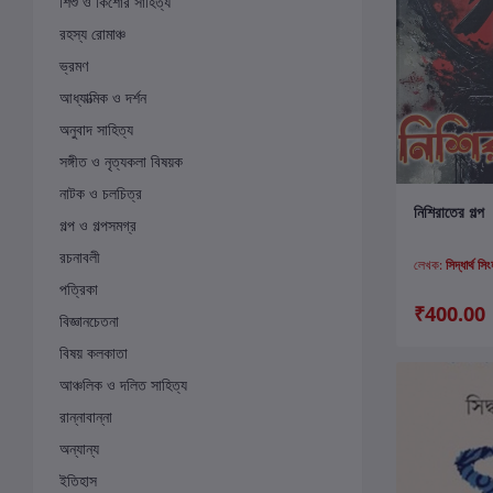
শিশু ও কিশোর সাহিত্য
রহস্য রোমাঞ্চ
ভ্রমণ
আধ্যাত্মিক ও দর্শন
অনুবাদ সাহিত্য
সঙ্গীত ও নৃত্যকলা বিষয়ক
নাটক ও চলচিত্র
ক
নিশিরাতের গল্প
গল্প ও গল্পসমগ্র
রচনাবলী
লেখক:
সিদ্ধার্থ সি
পত্রিকা
₹400.00
বিজ্ঞানচেতনা
বিষয় কলকাতা
আঞ্চলিক ও দলিত সাহিত্য
রান্নাবান্না
অন্যান্য
ইতিহাস