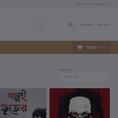
হেল্পলাইন
+91 7044472233
প্রবেশ করুন
রেজিস্ট্রেশান
₹0.00
(
0
বই)
ক্রমানুসার
সবথেকে নতুন