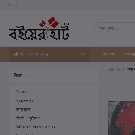
Bangla
বিভাগ
হোম পেজ
অর্ডার ট্
(সবগুলো দেখুন)
হোম পেজ
"বিভা
বিভাগ
উপন্যাস
প্রবন্ধ/গদ্য
কাব্যগ্রন্থ
জীবনী ও স্মৃতিকথা
চিঠিপত্র ও সাক্ষাৎকারসংগ্রহ