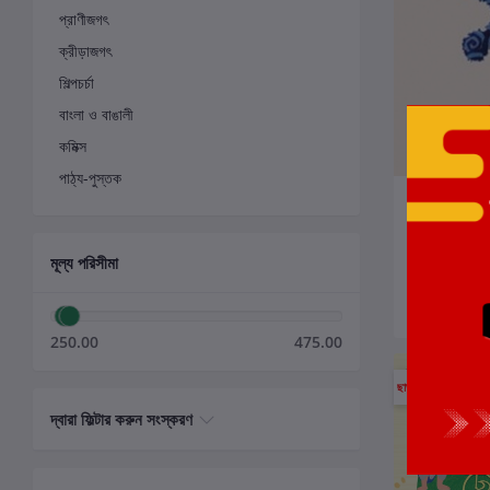
প্রাণীজগৎ
ক্রীড়াজগৎ
শিল্পচর্চা
বাংলা ও বাঙালী
কমিক্স
পাঠ্য-পুস্তক
ক
পঞ্চাশটি গল্প — 
লেখক:
সিদ্ধার্থ সি
মূল্য পরিসীমা
₹350.00
250.00
475.00
ছাড়
6%
দ্বারা ফিল্টার করুন সংস্করণ