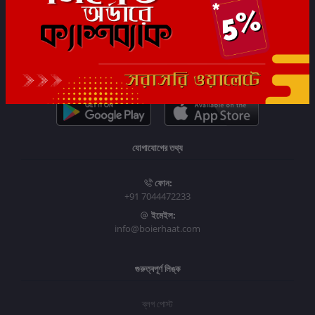
সাবস্ক্রাইব
যোগাযোগের তথ্য
ফোন:
+91 7044472233
ইমেইল:
info@boierhaat.com
গুরুত্বপূর্ণ লিঙ্ক
ব্লগ পোস্ট