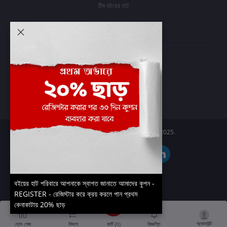
টিম বইয়ের হাট
আমার অ্যাকাউন্ট
প্রবেশ করুন
অর্ডার ইতিহাস
আমার ইচ্ছাগুলি
অর্ডার ট্র্যাকিং
Boier Haat™ | © All rights reserved 2025.
বইয়ের হাট পরিবারে আপনাকে স্বাগত জানাতে আমাদের কুপন -
REGISTER - রেজিস্টার করে ক্রয় করলে পান প্রথম
কেনাকাটায় 20% ছাড়
অ্যাকাউন্ট
কার্ট (
0
)
হোম পেজ
বিভাগ
বিজ্ঞপ্তি