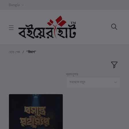
Bangla
হোম পেজ
"বিভাগ"
ক্রমানুসার
সবথেকে নতুন