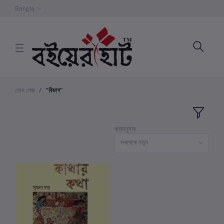
Bangla
হোম পেজ
"বিভাগ"
ক্রমানুসার
সবথেকে নতুন