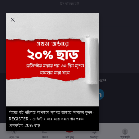
টিম বইয়ের হাট
আমার অ্যাকাউন্ট
প্রবেশ করুন
অর্ডার ইতিহাস
আমার ইচ্ছাগুলি
অর্ডার ট্র্যাকিং
Boier Haat™ | © All rights reserved 2025.
বইয়ের হাট পরিবারে আপনাকে স্বাগত জানাতে আমাদের কুপন -
REGISTER - রেজিস্টার করে ক্রয় করলে পান প্রথম
কেনাকাটায় 20% ছাড়
অ্যাকাউন্ট
কার্ট (
0
)
হোম পেজ
বিভাগ
বিজ্ঞপ্তি