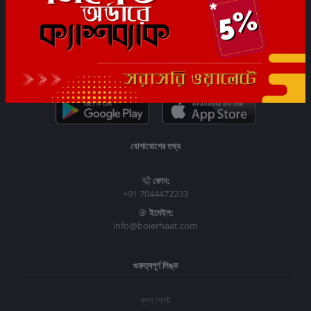
সাবস্ক্রাইব
যোগাযোগের তথ্য
ফোন:
+91 7044472233
ইমেইল:
info@boierhaat.com
গুরুত্বপূর্ণ লিঙ্ক
ব্লগ পোস্ট