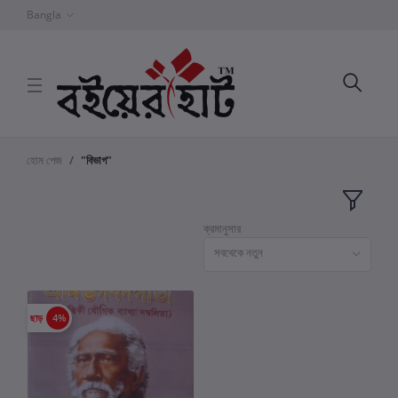
Bangla
হোম পেজ
"বিভাগ"
ক্রমানুসার
সবথেকে নতুন
ছাড়
4%