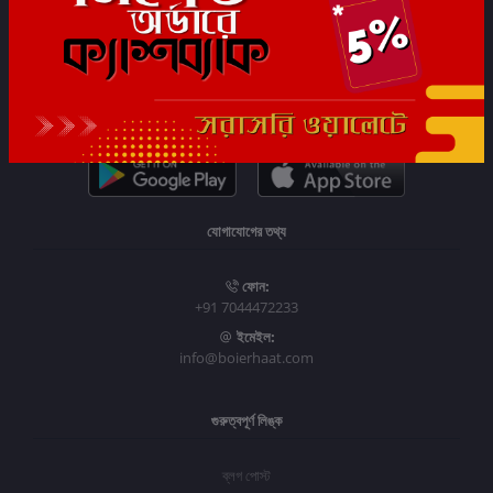
সাবস্ক্রাইব
যোগাযোগের তথ্য
ফোন:
+91 7044472233
ইমেইল:
info@boierhaat.com
গুরুত্বপূর্ণ লিঙ্ক
ব্লগ পোস্ট