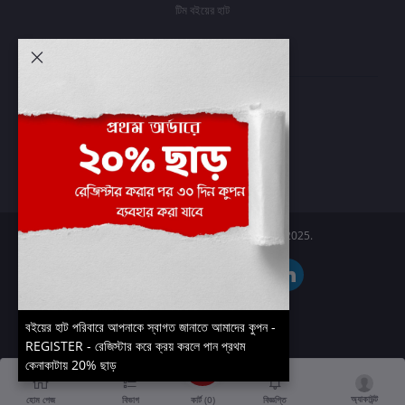
টিম বইয়ের হাট
আমার অ্যাকাউন্ট
প্রবেশ করুন
অর্ডার ইতিহাস
আমার ইচ্ছাগুলি
অর্ডার ট্র্যাকিং
Boier Haat™ | © All rights reserved 2025.
বইয়ের হাট পরিবারে আপনাকে স্বাগত জানাতে আমাদের কুপন -
REGISTER - রেজিস্টার করে ক্রয় করলে পান প্রথম
কেনাকাটায় 20% ছাড়
অ্যাকাউন্ট
কার্ট (
0
)
হোম পেজ
বিভাগ
বিজ্ঞপ্তি