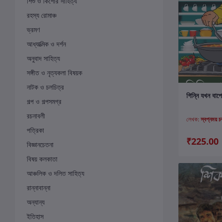
শিশু ও কিশোর সাহিত্য
রহস্য রোমাঞ্চ
ভ্রমণ
আধ্যাত্মিক ও দর্শন
অনুবাদ সাহিত্য
সঙ্গীত ও নৃত্যকলা বিষয়ক
নাটক ও চলচিত্র
ক
গিন্নি যখন বাপ
গল্প ও গল্পসমগ্র
রচনাবলী
লেখক:
স্বপ্নময় চক
পত্রিকা
₹225.00
বিজ্ঞানচেতনা
বিষয় কলকাতা
আঞ্চলিক ও দলিত সাহিত্য
রান্নাবান্না
অন্যান্য
ইতিহাস