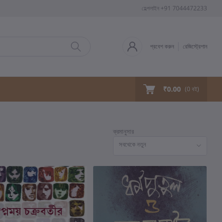
হেল্পলাইন
+91 7044472233
প্রবেশ করুন
রেজিস্ট্রেশান
₹0.00
(
0
বই)
ক্রমানুসার
সবথেকে নতুন