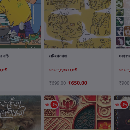
ার্টে যোগ করুন
কার্টে যোগ করুন
ের বাড়ি
রেডিয়োওয়ালা
স্বপ্নময়
্রবর্তী
লেখক:
স্বপ্নময় চক্রবর্তী
লেখক:
স্
₹650.00
₹699.00
₹900
ছাড়
5%
ছাড়
5%