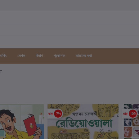
র্যাকিং
লেখক
বিভাগ
প্রকাশক
আমাদের কথা
গ"
ছাড়
7%
ছাড়
10%