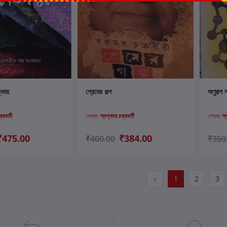
ার্টে যোগ করুন
কার্টে যোগ করুন
প্নময়
প্রেমের গল্প
অণুগল্প 
্রবর্তী
লেখক:
স্বপ্নময় চক্রবর্তী
লেখক:
স্
₹475.00
₹384.00
₹400.00
₹350
‹
1
2
3