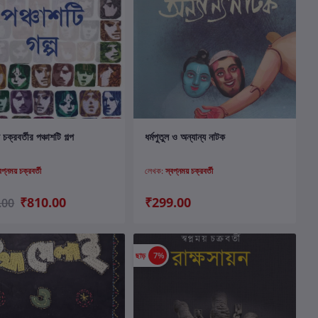
কার্টে যোগ করুন
কার্টে যোগ করুন
 চক্রবর্তীর পঞ্চাশটি গল্প
ধর্মপুতুল ও অন্যান্য নাটক
বপ্নময় চক্রবর্তী
লেখক:
স্বপ্নময় চক্রবর্তী
₹810.00
₹299.00
.00
ছাড়
7%