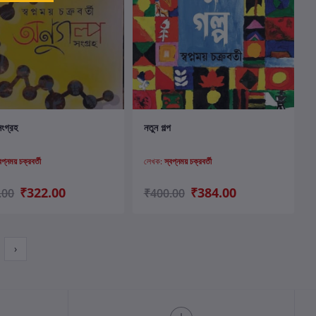
কার্টে যোগ করুন
কার্টে যোগ করুন
সংগ্রহ
নতুন গল্প
বপ্নময় চক্রবর্তী
লেখক:
স্বপ্নময় চক্রবর্তী
₹322.00
₹384.00
.00
₹400.00
›