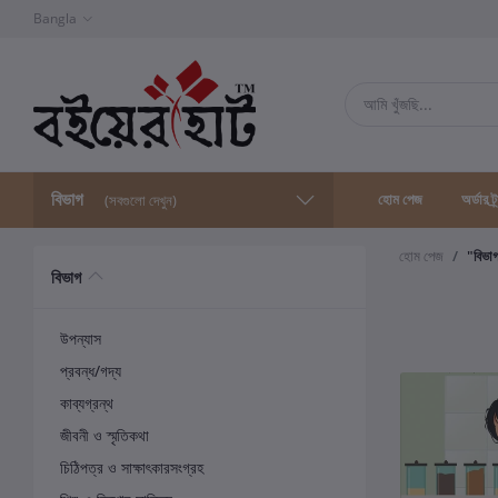
Bangla
বিভাগ
হোম পেজ
অর্ডার ট্
(সবগুলো দেখুন)
হোম পেজ
"বিভা
বিভাগ
উপন্যাস
প্রবন্ধ/গদ্য
কাব্যগ্রন্থ
জীবনী ও স্মৃতিকথা
চিঠিপত্র ও সাক্ষাৎকারসংগ্রহ