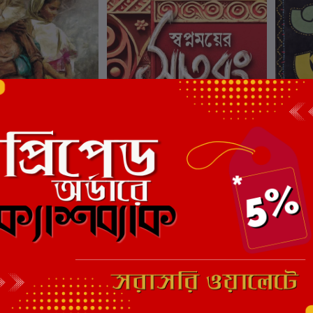
ার্টে যোগ করুন
কার্টে যোগ করুন
ান্তরী
সাতরং
কথাসেলা
্রবর্তী
লেখক:
স্বপ্নময় চক্রবর্তী
লেখক:
স্
₹380.00
₹400.00
₹550
ছাড়
4%
ছাড়
8%