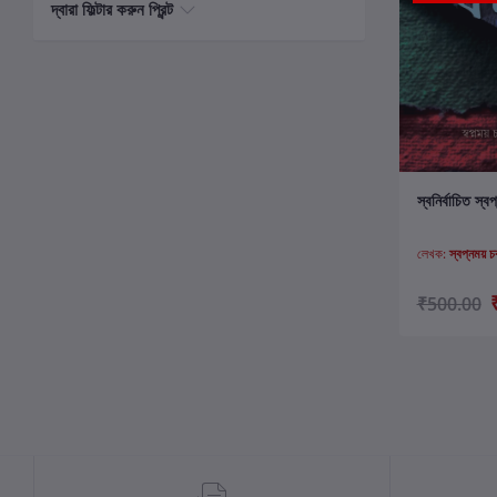
দ্বারা ফিল্টার করুন প্রিন্ট
ক
স্বনির্বাচিত স্ব
লেখক:
স্বপ্নময় চক
₹500.00