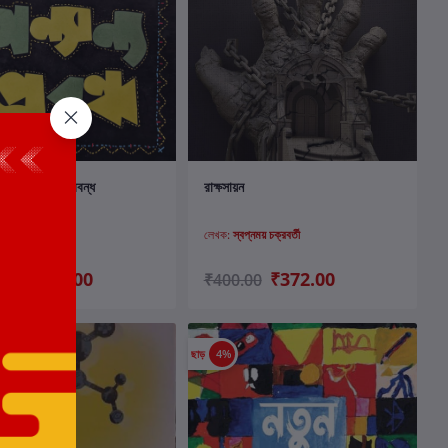
কার্টে যোগ করুন
কার্টে যোগ করুন
ই ও অন্যান্য প্রবন্ধ
রাক্ষসায়ন
বপ্নময় চক্রবর্তী
লেখক:
স্বপ্নময় চক্রবর্তী
₹520.00
₹372.00
.00
₹400.00
ছাড়
4%