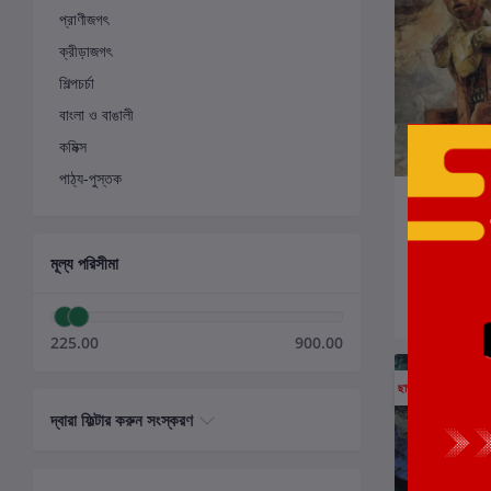
প্রাণীজগৎ
ক্রীড়াজগৎ
শিল্পচর্চা
বাংলা ও বাঙালী
কমিক্স
পাঠ্য-পুস্তক
ক
শিকড় ছেঁড়া দেশ
লেখক:
স্বপ্নময় চক
মূল্য পরিসীমা
₹300.00
225.00
900.00
ছাড়
5%
দ্বারা ফিল্টার করুন সংস্করণ