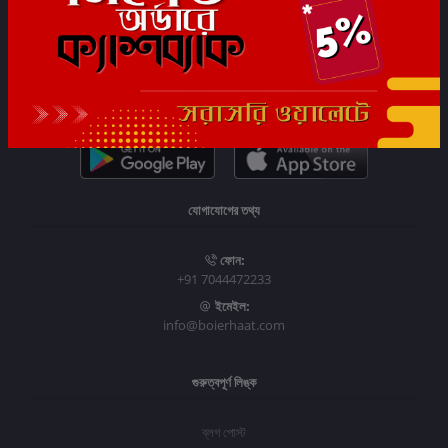
সাবস্ক্রাইব
যোগাযোগের তথ্য
ফোন:
+91 7044472233
ইমেইল:
info@boierhaat.com
গুরুত্বপূর্ণ লিঙ্ক
ব্লগ পোস্ট