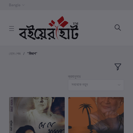
Bangla
হোম পেজ
"বিভাগ"
ক্রমানুসার
সবথেকে নতুন