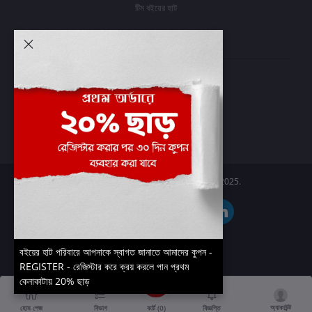
টিম বইয়ের হাট
আমার অ্যাকাউন্ট
প্রবেশ করুন
অর্ডার ইতিহাস
আমার ইচ্ছাগুলি
অর্ডার ট্র্যাকিং
Boier Haat™ | © All rights reserved 2025.
বইয়ের হাট পরিবারে আপনাকে স্বাগত জানাতে আমাদের কুপন -
REGISTER - রেজিস্টার করে ক্রয় করলে পান প্রথম
কেনাকাটায় 20% ছাড়
অ্যাকাউন্ট
কার্ট (
0
)
হোম পেজ
বিভাগ
বিজ্ঞপ্তি