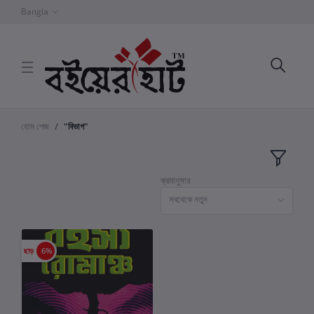
Bangla
হোম পেজ
"বিভাগ"
ক্রমানুসার
সবথেকে নতুন
ছাড়
6%