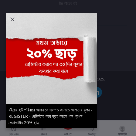
টিম বইয়ের হাট
আমার অ্যাকাউন্ট
প্রবেশ করুন
অর্ডার ইতিহাস
আমার ইচ্ছাগুলি
অর্ডার ট্র্যাকিং
Boier Haat™ | © All rights reserved 2025.
বইয়ের হাট পরিবারে আপনাকে স্বাগত জানাতে আমাদের কুপন -
REGISTER - রেজিস্টার করে ক্রয় করলে পান প্রথম
কেনাকাটায় 20% ছাড়
অ্যাকাউন্ট
কার্ট (
0
)
হোম পেজ
বিভাগ
বিজ্ঞপ্তি