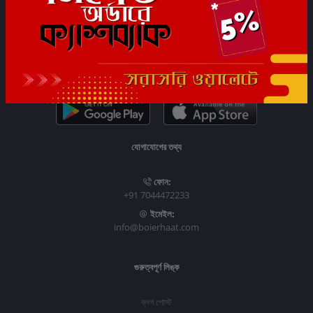
সাবস্ক্রাইব
যোগাযোগের তথ্য
ফোন:
+91 7044472233
ইমেইল:
info@boierhaat.com
গুরুত্বপূর্ণ লিঙ্ক
ব্লগ পোস্ট