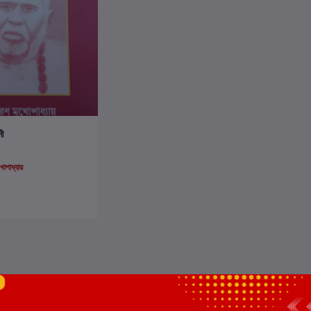
ার্টে যোগ করুন
মী
োপাধ্যায়