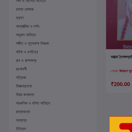
শিশু ও কিশোর সাহিত্য
রহস্য রোমাঞ্চ
ভ্রমণ
আধ্যাত্মিক ও দর্শন
অনুবাদ সাহিত্য
সঙ্গীত ও নৃত্যকলা বিষয়ক
নাটক ও চলচিত্র
ক
মহাত্মা তৈলঙ্গস্বা
গল্প ও গল্পসমগ্র
রচনাবলী
লেখক:
উমাচরণ মুখ
পত্রিকা
₹200.00
বিজ্ঞানচেতনা
বিষয় কলকাতা
আঞ্চলিক ও দলিত সাহিত্য
রান্নাবান্না
অন্যান্য
ইতিহাস