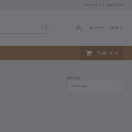
হেল্পলাইন
+91 7044472233
প্রবেশ করুন
রেজিস্ট্রেশান
₹0.00
(
0
বই)
ক্রমানুসার
সবথেকে নতুন