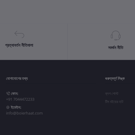
প্রত্যাবর্তন নীতিমালা
সমর্থন নীতি
যোগাযোগের তথ্য
গুরুত্বপূর্ণ লিঙ্ক
ফোন:
ব্লগ পোস্ট
+91 7044472233
টিম বইয়ের হাট
ইমেইল:
info@boierhaat.com