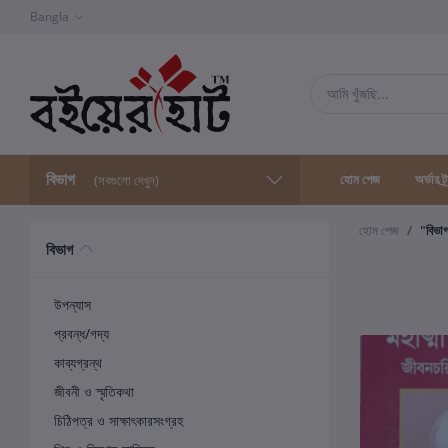
Bangla
বিভাগ
হোম পেজ
অর্ডার ট্
(সবগুলো দেখুন)
হোম পেজ
"বিভা
বিভাগ
উপন্যাস
প্রবন্ধ/গদ্য
কাব্যগ্রন্থ
জীবনী ও স্মৃতিকথা
চিঠিপত্র ও সাক্ষাৎকারসংগ্রহ