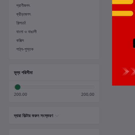
প্রাণীজগৎ
ক্রীড়াজগৎ
শিল্পচর্চা
বাংলা ও বাঙালী
কমিক্স
পাঠ্য-পুস্তক
মূল্য পরিসীমা
200.00
200.00
দ্বারা ফিল্টার করুন সংস্করণ