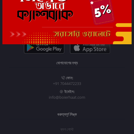
সাবস্ক্রাইব
যোগাযোগের তথ্য
ফোন:
+91 7044472233
ইমেইল:
info@boierhaat.com
গুরুত্বপূর্ণ লিঙ্ক
ব্লগ পোস্ট