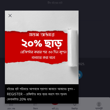
টিম বইয়ের হাট
আমার অ্যাকাউন্ট
প্রবেশ করুন
অর্ডার ইতিহাস
আমার ইচ্ছাগুলি
অর্ডার ট্র্যাকিং
Boier Haat™ | © All rights reserved 2025.
বইয়ের হাট পরিবারে আপনাকে স্বাগত জানাতে আমাদের কুপন -
REGISTER - রেজিস্টার করে ক্রয় করলে পান প্রথম
কেনাকাটায় 20% ছাড়
অ্যাকাউন্ট
কার্ট (
0
)
হোম পেজ
বিভাগ
বিজ্ঞপ্তি