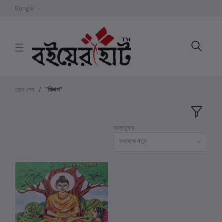
Bangla
হোম পেজ
"বিভাগ"
ক্রমানুসার
সবথেকে নতুন