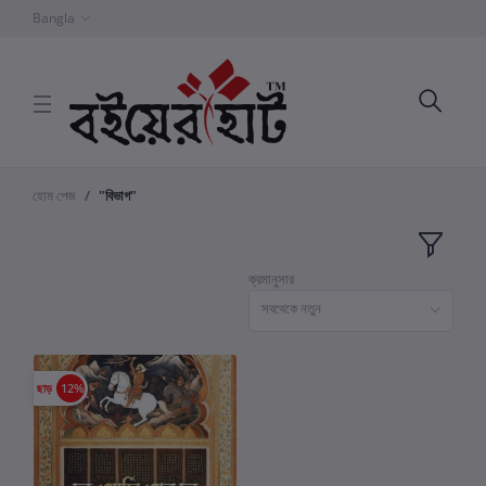
Bangla
হোম পেজ
"বিভাগ"
ক্রমানুসার
সবথেকে নতুন
ছাড়
12%