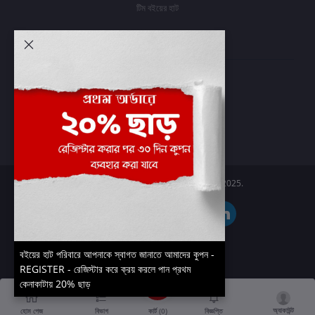
টিম বইয়ের হাট
আমার অ্যাকাউন্ট
প্রবেশ করুন
অর্ডার ইতিহাস
আমার ইচ্ছাগুলি
অর্ডার ট্র্যাকিং
Boier Haat™ | © All rights reserved 2025.
বইয়ের হাট পরিবারে আপনাকে স্বাগত জানাতে আমাদের কুপন -
REGISTER - রেজিস্টার করে ক্রয় করলে পান প্রথম
কেনাকাটায় 20% ছাড়
অ্যাকাউন্ট
কার্ট (
0
)
হোম পেজ
বিভাগ
বিজ্ঞপ্তি