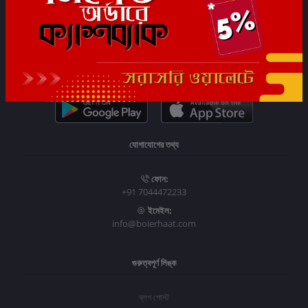
সাবস্ক্রাইব
যোগাযোগের তথ্য
ফোন:
+91 7044472233
ইমেইল:
info@boierhaat.com
গুরুত্বপূর্ণ লিঙ্ক
ব্লগ পোস্ট