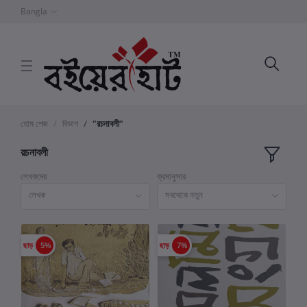
Bangla
হোম পেজ
বিভাগ
"রচনাবলী"
রচনাবলী
লেখকদের
ক্রমানুসার
লেখক
সবথেকে নতুন
ছাড়
5%
ছাড়
7%