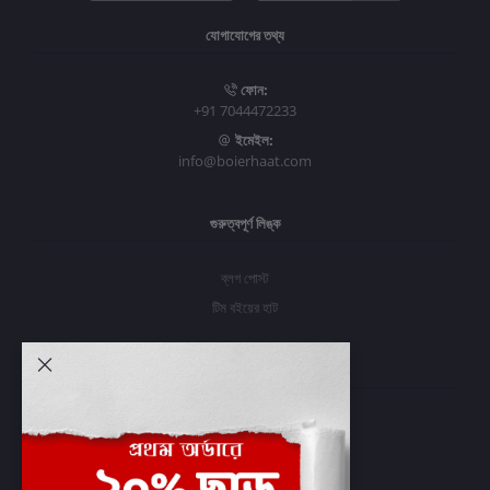
যোগাযোগের তথ্য
ফোন:
+91 7044472233
ইমেইল:
info@boierhaat.com
গুরুত্বপূর্ণ লিঙ্ক
ব্লগ পোস্ট
টিম বইয়ের হাট
আমার অ্যাকাউন্ট
প্রবেশ করুন
অর্ডার ইতিহাস
আমার ইচ্ছাগুলি