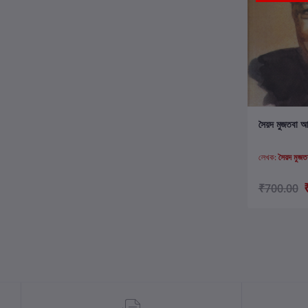
ক
সৈয়দ মুজতবা আ
লেখক:
সৈয়দ মুজ
₹700.00