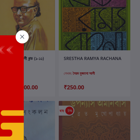
কার্টে যোগ করুন
কার্টে যোগ করুন
জতবা আলী রচনাবলী খন্ড (১-১১)
SRESTHA RAMYA RACHANA
য়দ মুজতবা আলী
লেখক:
সৈয়দ মুজতবা আলী
₹4,200.00
₹250.00
00.00
ছাড়
5%