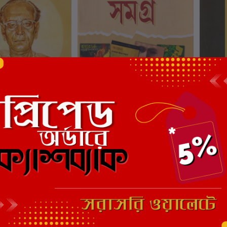
ার্টে যোগ করুন
কার্টে যোগ করুন
যোপাধ্যায় রচনাবলী
Upanyas Samagra
সৈয়দ মু
্দ্যোপাধ্যায়
লেখক:
তারাদাস বন্দ্যোপাধ্যায়
লেখক:
সৈ
₹10,235.00
₹693.00
0
₹750.00
₹4,6
ছাড়
7%