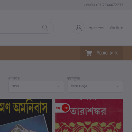
হেল্পলাইন
+91 7044472233
প্রবেশ করুন
রেজিস্ট্রেশান
₹0.00
(
0
বই)
লেখকদের
ক্রমানুসার
লেখক
সবথেকে নতুন
ছাড়
6%