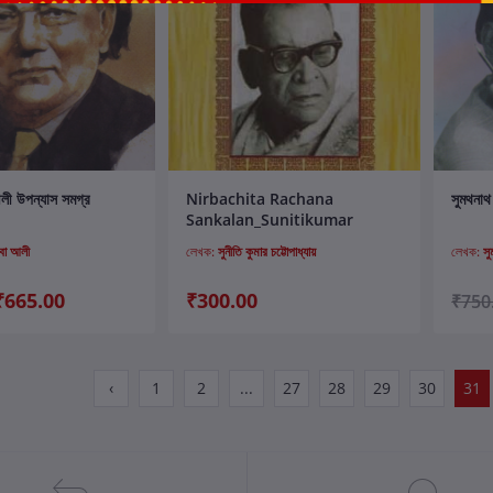
ার্টে যোগ করুন
কার্টে যোগ করুন
লী উপন্যাস সমগ্র
Nirbachita Rachana
সুমথনাথ
Sankalan_Sunitikumar
তবা আলী
লেখক:
সুনীতি কুমার চট্টোপাধ্যায়
লেখক:
স
₹665.00
₹300.00
₹750
‹
1
2
...
27
28
29
30
31