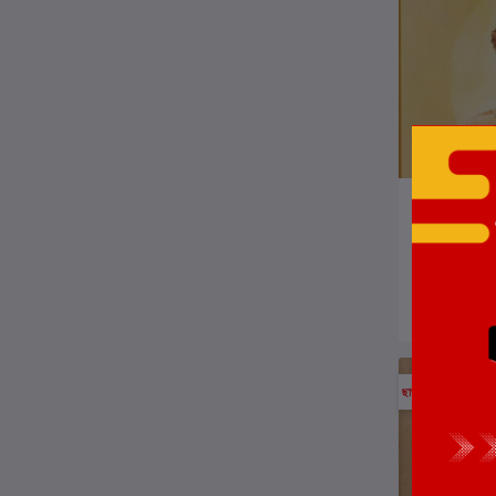
ক
তারাশঙ্কর বন্দ্
লেখক:
তারাশঙ্কর বন
₹11,630.0
ছাড়
5%