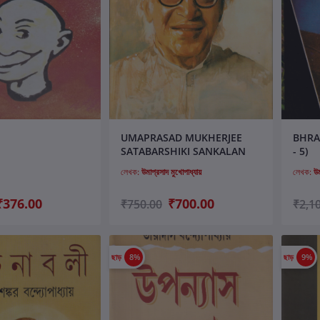
ার্টে যোগ করুন
কার্টে যোগ করুন
UMAPRASAD MUKHERJEE
BHRA
SATABARSHIKI SANKALAN
- 5)
লেখক:
উমাপ্রসাদ মুখোপাধ্যায়
লেখক:
উম
₹376.00
₹700.00
₹750.00
₹2,1
ছাড়
8%
ছাড়
9%