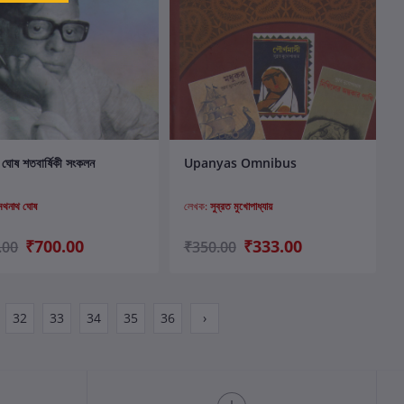
কার্টে যোগ করুন
কার্টে যোগ করুন
 ঘোষ শতবার্ষিকী সংকলন
Upanyas Omnibus
ুমথনাথ ঘোষ
লেখক:
সুব্রত মুখোপাধ্যায়
₹700.00
₹333.00
.00
₹350.00
32
33
34
35
36
›