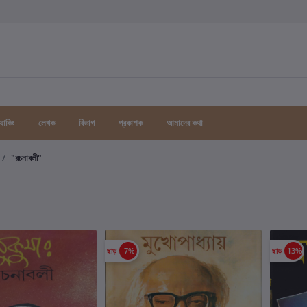
র্যাকিং
লেখক
বিভাগ
প্রকাশক
আমাদের কথা
"রচনাবলী"
ছাড়
7%
ছাড়
13%