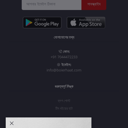
সাবস্ক্রাইব
যোগাযোগের তথ্য
ফোন:
+91 7044472233
ইমেইল:
info@boierhaat.com
গুরুত্বপূর্ণ লিঙ্ক
ব্লগ পোস্ট
টিম বইয়ের হাট
আমার অ্যাকাউন্ট