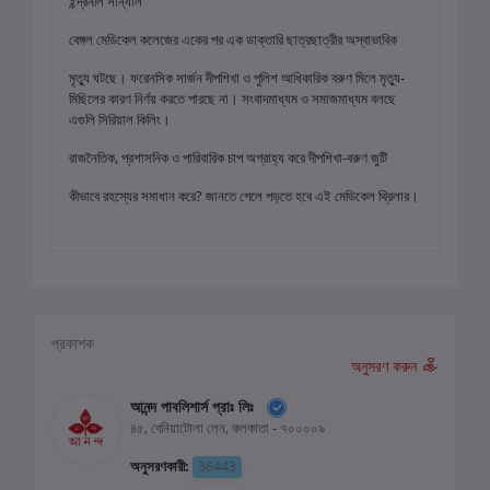
ইন্দ্রনীল সান্যাল
বেঙ্গল মেডিকেল কলেজের একের পর এক ডাক্তারি ছাত্রছাত্রীর অস্বাভাবিক
মৃত্যু ঘটছে। ফরেনসিক সার্জন দীপশিখা ও পুলিশ আধিকারিক বরুণ মিলে মৃত্যু-
মিছিলের কারণ নির্ণয় করতে পারছে না। সংবাদমাধ্যম ও সমাজমাধ্যম বলছে
এগুলি সিরিয়াল কিলিং।
রাজনৈতিক, প্রশাসনিক ও পারিবারিক চাপ অগ্রাহ্য করে দীপশিখা-বরুণ জুটি
কীভাবে রহস্যের সমাধান করে? জানতে গেলে পড়তে হবে এই মেডিকেল থ্রিলার।
প্রকাশক
অনুসরণ করুন
আনন্দ পাবলিশার্স প্রাঃ লিঃ
৪৫, বেনিয়াটোলা লেন, কলকাতা - ৭০০০০৯
অনুসরণকারী:
36443