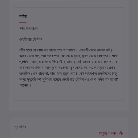
বর্ণনা
নদীর নাম বাংলা
মৈত্রী রায় মৌলিক
নদীর মতো যে ভাষা বয়ে যাচ্ছে তার নাম বাংলা। এক নদী থেকে আরেক নদী।
অজয় থেকে গঙ্গা, গঙ্গা থেকে পদ্মা, পদ্মা থেকে সুরমা, সুরমা থেকে ব্রহ্মপুত্র। শাখা,
প্রশাখা, ঝোরা, ছরা সব ছাপিয়ে বইছে ভাষা। সেই ভাষায় যারা কথা বলে তাদের
কয়েকজনের বিশ্বাস, অবিশ্বাস, সংস্কার, কুসংস্কার, আবেগ, আক্রোশের গল্প।
জনজীবন থেমে থাকে না, কারণ তার মৃত্যু নেই। সেই অবিনশ্বর জনজীবনের কিছু
নশ্বর মুহূর্তের কথা সুলিখিত হয়েছে মৈত্রী রায় মৌলিক এর লেখা 'নদীর নাম বাংলা'
গ্রন্থে ।
প্রকাশক
অনুসরণ করুন