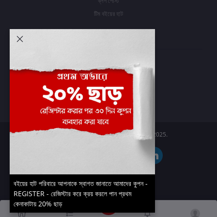
ব্লগ পোস্ট
টিম বইয়ের হাট
আমার অ্যাকাউন্ট
প্রবেশ করুন
অর্ডার ইতিহাস
আমার ইচ্ছাগুলি
অর্ডার ট্র্যাকিং
Boier Haat™ | © All rights reserved 2025.
বইয়ের হাট পরিবারে আপনাকে স্বাগত জানাতে আমাদের কুপন -
REGISTER - রেজিস্টার করে ক্রয় করলে পান প্রথম
কেনাকাটায় 20% ছাড়