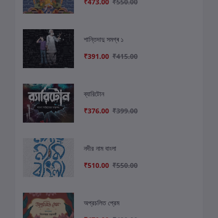
₹473.00
₹550.00
শান্তিদাদু সমগ্ৰ ১
₹391.00
₹415.00
ব্যারিটোন
₹376.00
₹399.00
নদীর নাম বাংলা
₹510.00
₹550.00
অপ্রচলিত প্রেম