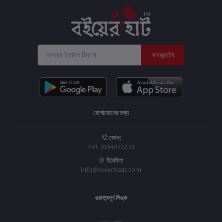
সাবস্ক্রাইব
যোগাযোগের তথ্য
ফোন:
+91 7044472233
ইমেইল:
info@boierhaat.com
গুরুত্বপূর্ণ লিঙ্ক