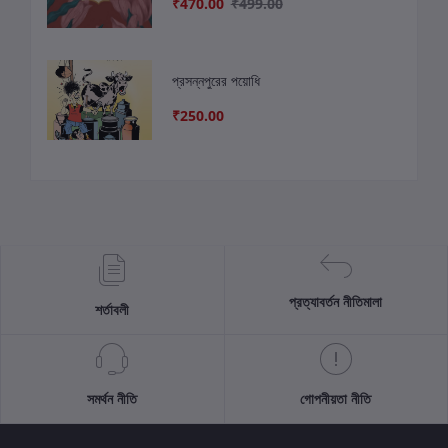
₹470.00
₹499.00
প্রসন্নপুরের পয়োধি
₹250.00
প্রত্যাবর্তন নীতিমালা
শর্তাবলী
সমর্থন নীতি
গোপনীয়তা নীতি