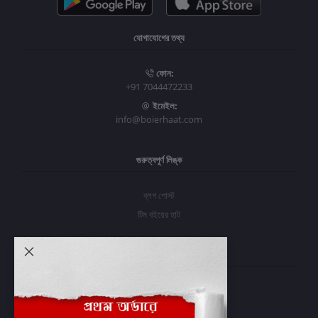
যোগাযোগের তথ্য
ফোন:
+91 7044472233
ইমেইল:
info@boierhaat.com
গুরুত্বপূর্ণ লিঙ্ক
ব্লগ পোস্ট
টিম বইয়ের হাট
আমার অ্যাকাউন্ট
প্রবেশ করুন
অর্ডার ইতিহাস