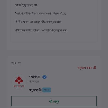
আচার্য প্রফুল্লচন্দ্র রায়
"কোনো জাতির গৌরব ও মহত্ব নিরূপণ করিতে হইলে,
কী কী উপাদানে এই মহত্ব গঠিত সর্বাগ্রে তাহারই
পর্যালোচনা করিতে হইবে"।-- আচার্য প্রফুল্লচন্দ্র রায়
প্রকাশক
অনুসরণ করুন
পাতাবাহার
পাতাবাহার
অনুসরণকারী:
913
বই দেখুন