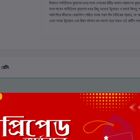
বিখ্যাত সাহিত্যিক বুদ্ধদেব গুহর সঙ্গে লেখকের চিঠির আদান-প্রদানেখ 
সঙ্গে পাবেন সাহিত্যিক বুদ্ধদেব গুহর কিছু অচেনা উন্মোচন খ মহার্ঘ কিন্তু
আটপৌরে জীবনের ঘেরাটোপ পেরিয়ে সহজ সরল দিন দৈনিকের প্রবাহ, যা অব
এমন সহজ উন্মোচন এক বিরল ঘটনাখ মন ভালো হয়ে যায়খ এই জটিল সময়
 রেটিং
মোট 5.0 -এ
(0 পর্যালোচনা)
এই বইয়ের জন্য এখনও কোন পর্য