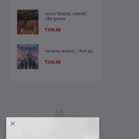
ভারতের ইতিহাসের প্রেক্ষাপটে
নারীর মূল্যবোধ
₹399.00
অরুণাচলের অন্ধকারে : গৌতম রায়
₹200.00
শর্তাবলী