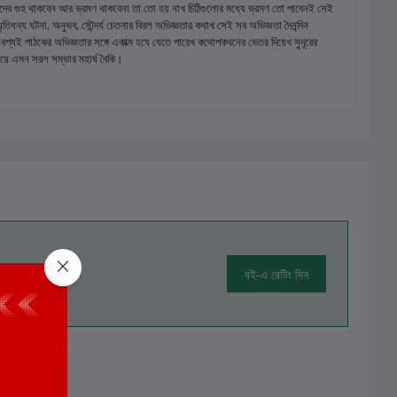
বুদ্ধদেব গুহ থাকবেন আর ভ্রমণ থাকবেনা তা তো হয় নাখ চিঠিগুলোর মধ্যে ভ্রমণ তো পাবেনই সেই
 স্মৃতিধন্য ঘটনা, অনুভব, সৌন্দর্য চেতনার বিরল অভিজ্ঞতার কথাখ সেই সব অভিজ্ঞতা দৈনন্দিন
শ্যই পাঠকের অভিজ্ঞতার সঙ্গে একাত্ম হযে যেতে পারেখ কথোপকথনের ভেতর দিয়েখ সুদূরের
ে এমন সরল সম্ভার মহার্ঘ বৈকি।
বই-এ রেটিং দিন
ালোচনা নেই