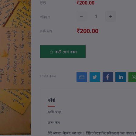
মূল্য
₹200.00
পরিমাণ
₹200.00
মোট দাম
কার্টে যোগ করুন
শেয়ার করুন
বর্ণনা
ভ্রমি পত্রে
রমেশ দাস
চিঠি আসলে নিজেই কথা বলে। চিঠিতে উল্লেখিত চরিত্রদের তখন কাছের