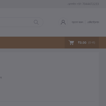
হেল্পলাইন
+91 7044472233
প্রবেশ করুন
রেজিস্ট্রেশান
₹0.00
(
0
বই)
ুন