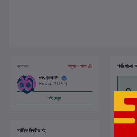
পর্যালোচনা ও
প্রকাশক
অনুসরণ করুন
শরৎ প্রকাশনী
Howra - 711314
0
বই দেখুন
সর্বাধিক বিক্রীত বই