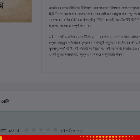
নব্বইয়ের দশক বলিউডের ইতিহাসে এক অনন্য সন্ধিক্ষণ, যেখানে পুরনো
হিন্দি সিনেমা বদলে যায় ভেতর থেকে-নায়ক নায়িকার রোমান্স পায় নতুন ভাবাব
ওঠে আরও বাণিজ্যনির্ভর ও বিশ্বমুখী। ভিডিও কংসেট, স্যাটেলাইট টেল
ছিল আগের থেকে সম্পূর্ণ আলাদা।
এই দশকেই একদিকে যেমন উদিত হন শাহরুখ খান, সালমান খান, আমির খানের
প্রেম, বন্ধুত্ব, পারিবারিক মূল্যবোধ সবকিছুই নতুনভাবে নির্মিত হয় পর
যুগসন্ধিক্ষণ' বইটি সেই পরিবর্তনের ইতিহাস, সেই আবেগের বিবর্তন এবং 
একটি যুগের মানসিকতা, স্বপ্ন এবং সমাজ বাস্তবতার দলিল।
 রেটিং
মোট 5.0 -এ
(0 পর্যালোচনা)