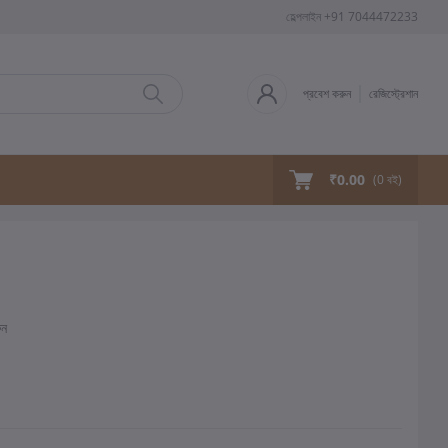
হেল্পলাইন
+91 7044472233
প্রবেশ করুন
রেজিস্ট্রেশান
₹0.00
(
0
বই)
ুন