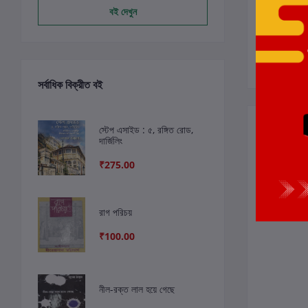
বই দেখুন
সর্বাধিক বিক্রীত বই
সংশ্লিষ্ট বই
স্টেপ এসাইড : ৫, রঙ্গিত রোড,
দার্জিলিং
₹275.00
রাগ পরিচয়
₹100.00
নীল-রক্ত লাল হয়ে গেছে