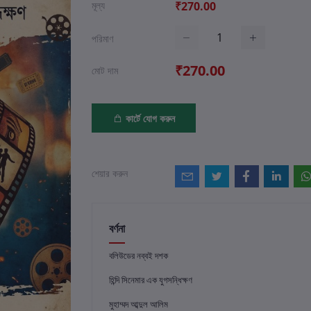
মূল্য
₹270.00
পরিমাণ
₹270.00
মোট দাম
কার্টে যোগ করুন
শেয়ার করুন
বর্ণনা
বলিউডের নব্বই দশক
হিন্দি সিনেমার এক যুগসন্ধিক্ষণ
মুহাম্মদ আব্দুল আলিম