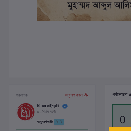
পর্যালোচনা ও
প্রকাশক
অনুসরণ করুন
ডি এম লাইব্রেরি
৪২, বিধান সরণী
0
অনুসরণকারী:
913