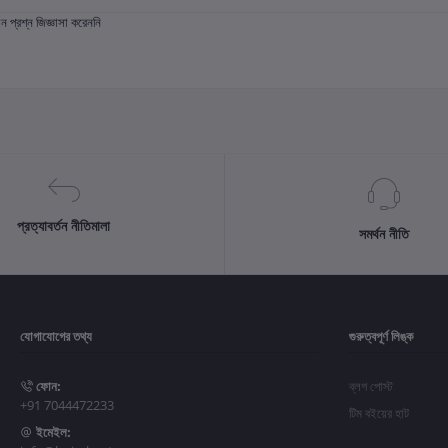
প্রশ্ন জিজ্ঞাসা করেননি
প্রত্যাবর্তন নীতিমালা
সমর্থন নীতি
যোগাযোগের তথ্য
গুরুত্বপূর্ণ লিঙ্ক
ফোন:
ব্লগ পোস্ট
+91 7044472233
টিম বইয়ের হাট
ইমেইল: