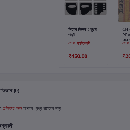
কার্টে যোগ করুন
সিনেমা সিনেমা : পূর্ণেন্দু
CH
পত্রী
PR
BH
লেখক:
পূর্ণেন্দু পত্রী
লেখক
CHI
₹450.00
₹2
 জিজ্ঞাসা (0)
বা
রেজিস্টার করুন
আপনার প্রশ্ন পাঠানোর জন্য
রশ্নাবলী