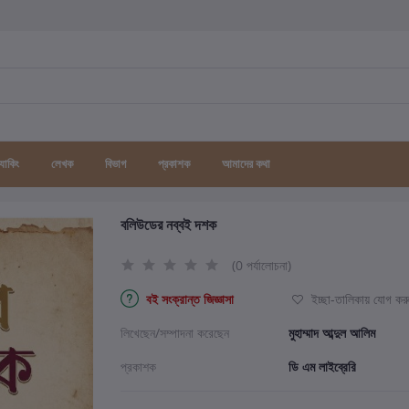
র্যাকিং
লেখক
বিভাগ
প্রকাশক
আমাদের কথা
বলিউডের নব্বই দশক
(0 পর্যালোচনা)
বই সংক্রান্ত জিজ্ঞাসা
ইচ্ছা-তালিকায় যোগ কর
লিখেছেন/সম্পাদনা করেছেন
মুহাম্মাদ আব্দুল আলিম
প্রকাশক
ডি এম লাইব্রেরি