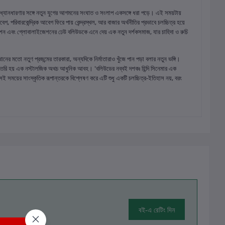
 ধ্যানধারণার সঙ্গে নতুন যুগের আগমনের সংঘাত ও সংলাপ একসঙ্গে ধরা পড়ে। এই সময়টায়
েগ, পরিবারকেন্দ্রিক আবেগ ফিরে পায় কেন্দ্রস্থল, আর বাজার অর্থনীতির প্রভাবে চলচ্চিত্র হয়ে
িভিশন এবং গ্লোবালাইজেশনের ঢেউ বলিউডকে এনে দেয় এক নতুন দর্শকসমাজ, যার চাহিদা ও রুচি
 মতো নতুণ প্রজন্মের তারকারা, অন্যদিকে নির্মাতারাও খুঁজে পান পড়া বলার নতুন ভঙ্গি।
্দায়, তৈরি হয় এক নস্টালজিক অথচ আধুনিক আবহ। 'বলিউডের নব্বই দশকঃ হিন্দি সিনেমার এক
সেই সময়ের সাংস্কৃতিক রূপান্তরকে বিশ্লেষণ করে এটি শুধু একটি চলচ্চিত্র-ইতিহাস নয়, বরং
বই-এ রেটিং দিন