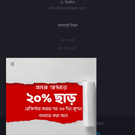
ইমেইল:
info@boierhaat.com
গুরুত্বপূর্ণ লিঙ্ক
ব্লগ পোস্ট
টিম বইয়ের হাট
আমার অ্যাকাউন্ট
প্রবেশ করুন
অর্ডার ইতিহাস
আমার ইচ্ছাগুলি
অর্ডার ট্র্যাকিং
Boier Haat™ | © All rights reserved 2025.