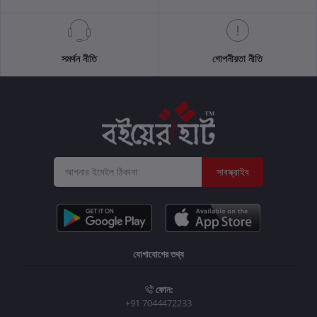
সমর্থন নীতি
গোপনীয়তা নীতি
সাবস্ক্রাইব
যোগাযোগের তথ্য
ফোন:
+91 7044472233