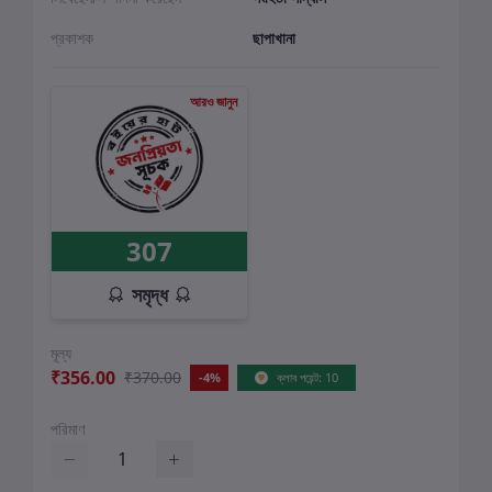
প্রকাশক
ছাপাখানা
আরও জানুন
307
সমৃদ্ধ
মূল্য
₹356.00
₹370.00
-4%
ক্লাব পয়েন্ট: 10
পরিমাণ