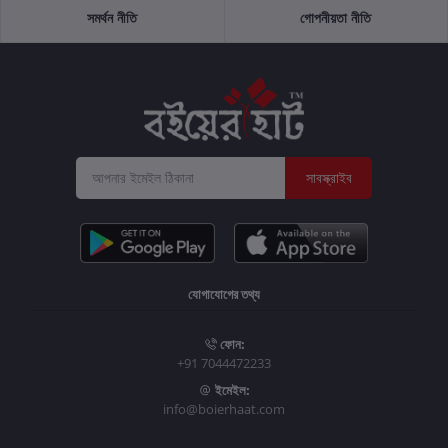
সমর্থন নীতি
গোপনীয়তা নীতি
সাবস্ক্রাইব
যোগাযোগের তথ্য
ফোন:
+91 7044472233
ইমেইল:
info@boierhaat.com