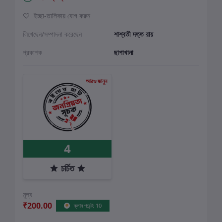
ইচ্ছা-তালিকায় যোগ করুন
লিখেছেন/সম্পাদনা করেছেন
শাশ্বতী দত্ত রায়
প্রকাশক
ছাপাখানা
আরও জানুন
4
চর্চিত
মূল্য
₹200.00
ক্লাব পয়েন্ট: 10