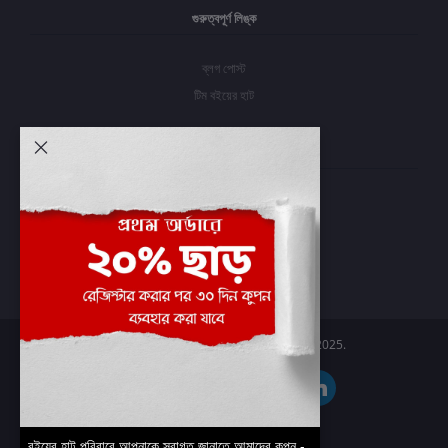
গুরুত্বপূর্ণ লিঙ্ক
ব্লগ পোস্ট
টিম বইয়ের হাট
আমার অ্যাকাউন্ট
প্রবেশ করুন
অর্ডার ইতিহাস
আমার ইচ্ছাগুলি
অর্ডার ট্র্যাকিং
Boier Haat™ | © All rights reserved 2025.
বইয়ের হাট পরিবারে আপনাকে স্বাগত জানাতে আমাদের কুপন -