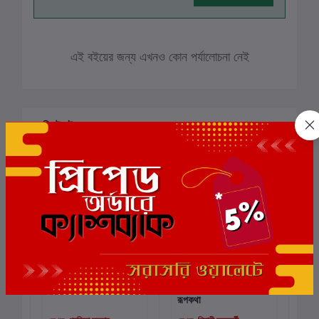
এই বইয়ের জন্য এখনও কোন পর্যালোচনা নেই
সংশ্লিষ্ট বই
Mansai
রাধাচূড়া ও অনিকেত পাখির
তেজ
কার্টে যোগ করুন
কার্টে যোগ করুন
রূপকথা