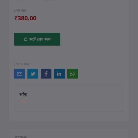
মোট দাম
₹380.00
কার্টে যোগ করুন
শেয়ার করুন
বর্ণনা
প্রকাশক