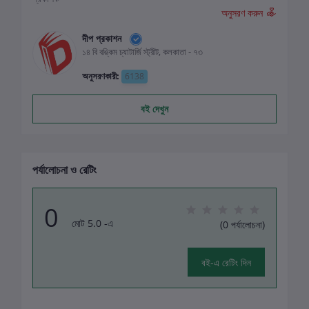
অনুসরণ করুন
দীপ প্রকাশন
১৪ বি বঙ্কিম চ্যাটার্জি স্ট্রীট, কলকাতা - ৭৩
অনুসরণকারী:
6138
বই দেখুন
পর্যালোচনা ও রেটিং
0
মোট 5.0 -এ
(0 পর্যালোচনা)
বই-এ রেটিং দিন