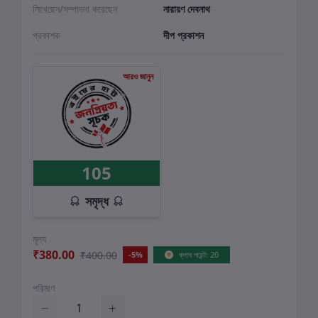
লিখেছেন/সম্পাদনা করেছেন
নারায়ণ দেবনাথ
প্রকাশক
দীপ প্রকাশন
আরও জানুন
105
সমৃদ্ধ
মূল্য
₹380.00
₹400.00
-5%
ক্লাব পয়েন্ট: 20
পরিমাণ