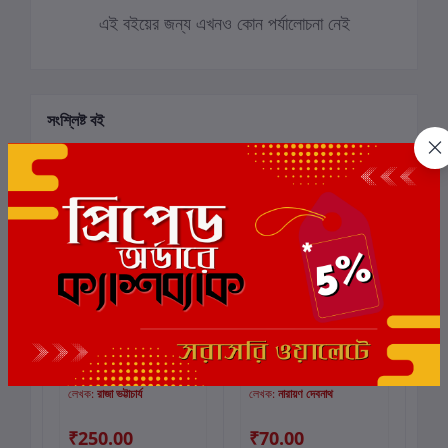
এই বইয়ের জন্য এখনও কোন পর্যালোচনা নেই
সংশ্লিষ্ট বই
ছাড়
গ্র
জলে জঙ্গলে পাহাড়ে
নন্টে ফন্টে সিরিজ - ১০
No
কার্টে যোগ করুন
কার্টে যোগ করুন
So
লেখক:
রাজা ভট্টাচার্য
লেখক:
নারায়ণ দেবনাথ
লে
00
₹250.00
₹70.00
₹3