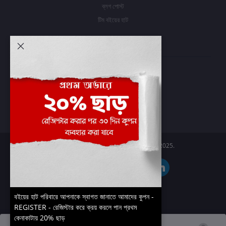
ব্লগ পোস্ট
টিম বইয়ের হাট
আমার অ্যাকাউন্ট
প্রবেশ করুন
অর্ডার ইতিহাস
আমার ইচ্ছাগুলি
অর্ডার ট্র্যাকিং
Boier Haat™ | © All rights reserved 2025.
বইয়ের হাট পরিবারে আপনাকে স্বাগত জানাতে আমাদের কুপন -
REGISTER - রেজিস্টার করে ক্রয় করলে পান প্রথম
কেনাকাটায় 20% ছাড়