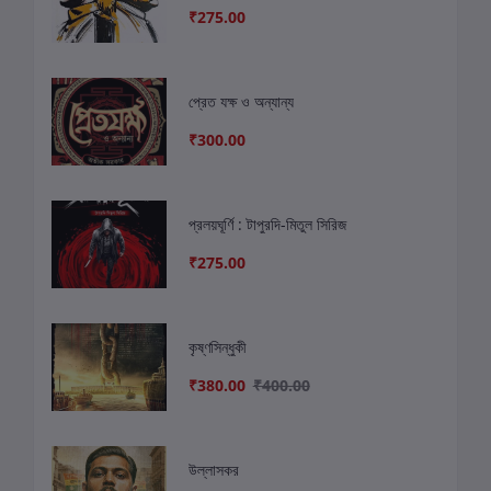
₹275.00
প্রেত যক্ষ ও অন্যান্য
₹300.00
প্রলয়ঘূর্ণি : টাপুরদি-মিতুল সিরিজ
₹275.00
কৃষ্ণসিন্ধুকী
₹380.00
₹400.00
উল্লাসকর