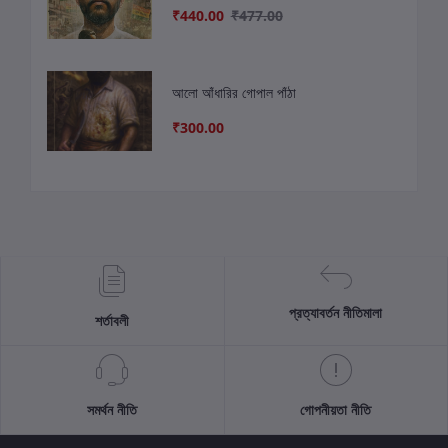
₹440.00
₹477.00
আলো আঁধারির গোপাল পাঁঠা
₹300.00
প্রত্যাবর্তন নীতিমালা
শর্তাবলী
সমর্থন নীতি
গোপনীয়তা নীতি