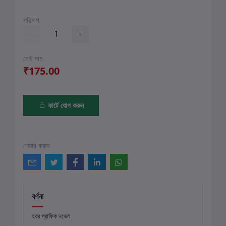
পরিমাণ
মোট দাম
₹175.00
কার্টে যোগ করুন
শেয়ার করুন
বর্ণনা
হরর গ্রাফিক নভেল