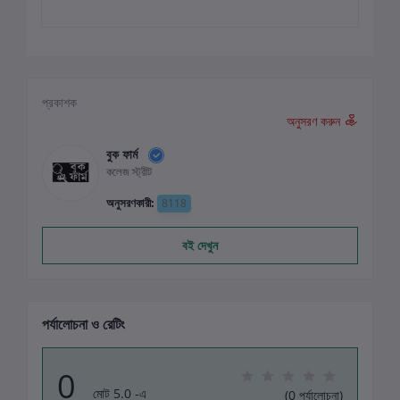
প্রকাশক
অনুসরণ করুন
বুক ফার্ম
কলেজ স্ট্রীট
অনুসরণকারী:
8118
বই দেখুন
পর্যালোচনা ও রেটিং
0
মোট 5.0 -এ
(0 পর্যালোচনা)