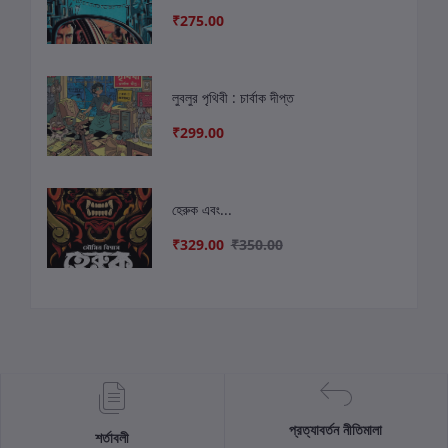
₹275.00
লুবলুর পৃথিবী : চার্বাক দীপ্ত
₹299.00
হেরুক এবং...
₹329.00
₹350.00
প্রত্যাবর্তন নীতিমালা
শর্তাবলী