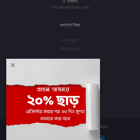
ইমেইল:
info@boierhaat.com
গুরুত্বপূর্ণ লিঙ্ক
ব্লগ পোস্ট
টিম বইয়ের হাট
আমার অ্যাকাউন্ট
প্রবেশ করুন
অর্ডার ইতিহাস
আমার ইচ্ছাগুলি
অর্ডার ট্র্যাকিং
Boier Haat™ | © All rights reserved 2025.