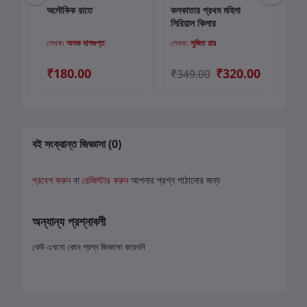
অলৌকিক রাতে
কলকাতার প্রথম মহিলা
ডায়
কার্টে যোগ করুন
কার্টে যোগ করুন
সিরিয়াল কিলার
লেখক:
অলক দাশগুপ্ত
লেখক:
সুজিত রায়
লে
₹180.00
₹320.00
₹
₹349.00
বই সংক্রান্ত জিজ্ঞাসা (0)
প্রবেশ করুন
বা
রেজিস্টার করুন
আপনার প্রশ্ন পাঠানোর জন্য
অন্যান্য প্রশ্নাবলী
কেউ এখনো কোন প্রশ্ন জিজ্ঞাসা করেননি