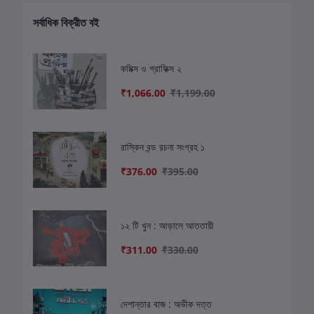
সর্বাধিক বিক্রীত বই
কমিক্স ও গ্রাফিক্স ২
₹1,066.00
₹1,199.00
রাস্কিন বন্ড রচনা সংগ্রহ ১
₹376.00
₹395.00
১২ টি খুন : আড়ালে আততায়ী
₹311.00
₹330.00
দেশান্তার বাজ : অভীক দত্ত