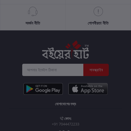
সমর্থন নীতি
গোপনীয়তা নীতি
সাবস্ক্রাইব
যোগাযোগের তথ্য
ফোন:
+91 7044472233