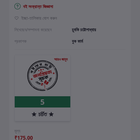
বই সংক্রান্ত জিজ্ঞাসা
ইচ্ছা-তালিকায় যোগ করুন
লিখেছেন/সম্পাদনা করেছেন
চুমকি চট্টোপাধ্যায়
প্রকাশক
বুক ফার্ম
আরও জানুন
5
চর্চিত
মূল্য
₹175.00