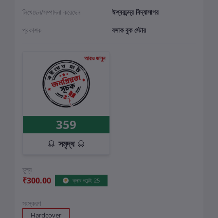
লিখেছেন/সম্পাদনা করেছেন
ঈশ্বরচন্দ্র বিদ্যাসাগর
প্রকাশক
বসাক বুক স্টোর
আরও জানুন
359
সমৃদ্ধ
মূল্য
₹300.00
ক্লাব পয়েন্ট: 25
সংস্করণ
Hardcover