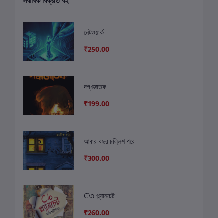
সর্বাধিক বিক্রীত বই
নেটওয়ার্ক
₹250.00
দগ্ধজাতক
₹199.00
আবার বছর চল্লিশ পরে
₹300.00
C\o প্ল্যানচেট
₹260.00