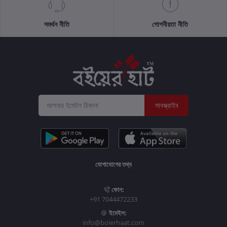
সমর্থন নীতি
গোপনীয়তা নীতি
সাবস্ক্রাইব
যোগাযোগের তথ্য
ফোন:
+91 7044472233
ইমেইল:
info@boierhaat.com