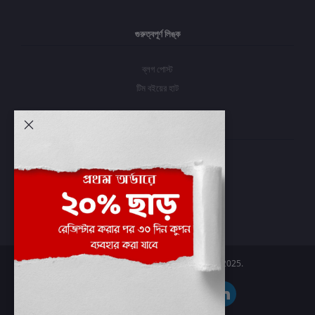
গুরুত্বপূর্ণ লিঙ্ক
ব্লগ পোস্ট
টিম বইয়ের হাট
আমার অ্যাকাউন্ট
প্রবেশ করুন
অর্ডার ইতিহাস
আমার ইচ্ছাগুলি
অর্ডার ট্র্যাকিং
Boier Haat™ | © All rights reserved 2025.