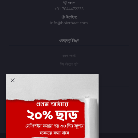
ফোন:
+91 7044472233
ইমেইল:
info@boierhaat.com
গুরুত্বপূর্ণ লিঙ্ক
ব্লগ পোস্ট
টিম বইয়ের হাট
আমার অ্যাকাউন্ট
প্রবেশ করুন
অর্ডার ইতিহাস
আমার ইচ্ছাগুলি
অর্ডার ট্র্যাকিং