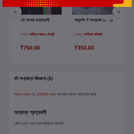
এই বাংলার গুপ্তযোগী
সাধুদর্শণ ওঁ সৎপ্রসঙ্গ (১ - ২)
যোগ
কার্টে যোগ করুন
কার্টে যোগ করুন
লেখক:
আদিত্য নারায়ণ চৌধুরী
লেখক:
গোপীনাথ কবিরাজ
লে
₹750.00
₹350.00
₹6
বই সংক্রান্ত জিজ্ঞাসা (0)
প্রবেশ করুন
বা
রেজিস্টার করুন
আপনার প্রশ্ন পাঠানোর জন্য
অন্যান্য প্রশ্নাবলী
কেউ এখনো কোন প্রশ্ন জিজ্ঞাসা করেননি